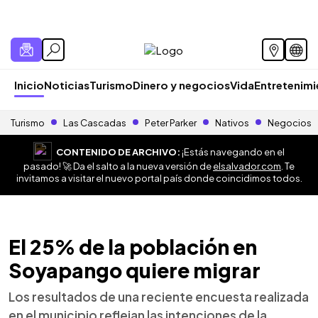
Inicio
Noticias
Turismo
Dinero y negocios
Vida
Entretenim
Turismo
Las Cascadas
Peter Parker
Nativos
Negocios
CONTENIDO DE ARCHIVO:
¡Estás navegando en el
pasado! 🚀 Da el salto a la nueva versión de
elsalvador.com
. Te
invitamos a visitar el nuevo portal país donde coincidimos todos.
El 25% de la población en
Soyapango quiere migrar
Los resultados de una reciente encuesta realizada
en el municipio reflejan las intenciones de la