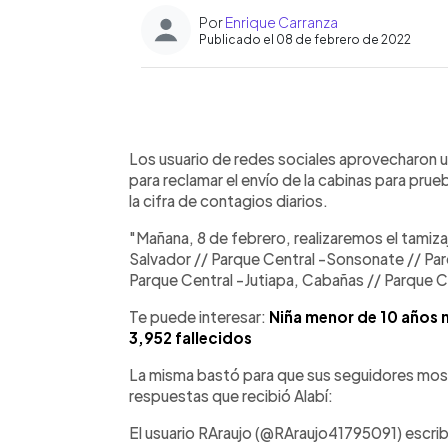
Por
Enrique Carranza
Publicado el 08 de febrero de 2022
0:00
Facebook
Twitter
►
Escuchar artículo
Los usuario de redes sociales aprovecharon un 
para reclamar el envío de la cabinas para prue
la cifra de contagios diarios.
"Mañana, 8 de febrero, realizaremos el tamiz
Salvador // Parque Central -Sonsonate // Pa
Parque Central -Jutiapa, Cabañas // Parque Ce
Te puede interesar:
Niña menor de 10 años 
3,952 fallecidos
La misma bastó para que sus seguidores most
respuestas que recibió Alabí:
El usuario RAraujo (@RAraujo41795091) escri