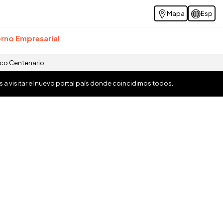
Mapa
Esp
rno Empresarial
ico Centenario
os a visitar el nuevo portal país donde coincidimos todos.