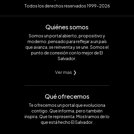
Todos los derechos reservados 1999-2026
Quiénes somos
Somos un portal abierto, propositivo y
moderno, pensado para reflejar a un país
que avanza, se reinventa y se une. Somos el
punto de conexión con lo mejor de El
Salvador.
Ver mas ❯
Qué ofrecemos
Te ofrecemos un portal que evoluciona
contigo. Que informa, pero también
inspira. Que te representa. Mostramos de lo
que está hecho El Salvador.