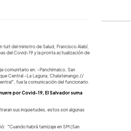
WhatsApp
Copiar link
tuit del ministro de Salud, Francisco Alabí,
bas del Covid-19 y la pronta actualización de
aje comunitario en: -Panchimalco, San
rque Central -La Laguna, Chalatenango //
ntral", fue la comunicación del funcionario.
muere por Covid-19, El Salvador suma
raran sus inquietudes, estos son algunas
bió: "Cuando habrá tamizaje en SM (San