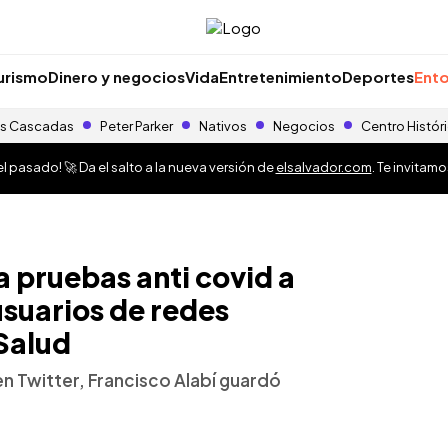
urismo
Dinero y negocios
Vida
Entretenimiento
Deportes
Ento
s Cascadas
Peter Parker
Nativos
Negocios
Centro Histór
 pasado! 🚀 Da el salto a la nueva versión de
elsalvador.com
. Te invitam
a pruebas anti covid a
suarios de redes
 Salud
n Twitter, Francisco Alabí guardó