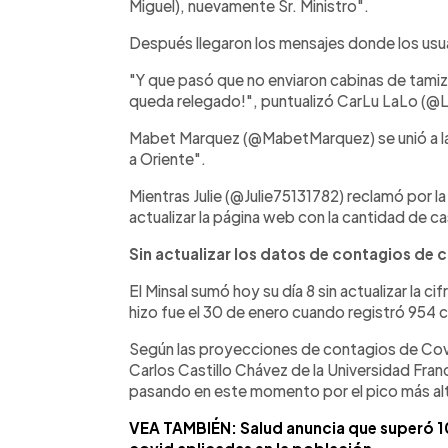
Miguel), nuevamente Sr. Ministro".
Después llegaron los mensajes donde los usua
"Y que pasó que no enviaron cabinas de tami
queda relegado!", puntualizó CarLu LaLo (@L
Mabet Marquez (@MabetMarquez) se unió a la
a Oriente".
Mientras Julie (@Julie75131782) reclamó por l
actualizar la página web con la cantidad de ca
Sin actualizar los datos de contagios de 
El Minsal sumó hoy su día 8 sin actualizar la ci
hizo fue el 30 de enero cuando registró 954 
Según las proyecciones de contagios de Co
Carlos Castillo Chávez de la Universidad Fran
pasando en este momento por el pico más alto
VEA TAMBIÉN: Salud anuncia que superó 10