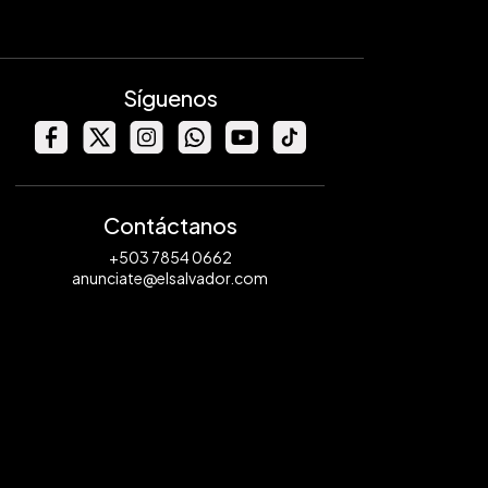
Síguenos
Contáctanos
+503 7854 0662
anunciate@elsalvador.com