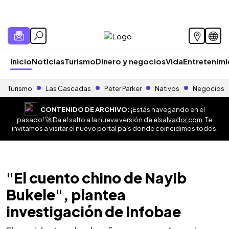
Inicio
Noticias
Turismo
Dinero y negocios
Vida
Entretenim
Turismo
Las Cascadas
Peter Parker
Nativos
Negocios
CONTENIDO DE ARCHIVO:
¡Estás navegando en el
pasado! 🚀 Da el salto a la nueva versión de
elsalvador.com
. Te
invitamos a visitar el nuevo portal país donde coincidimos todos.
"El cuento chino de Nayib
Bukele", plantea
investigación de Infobae