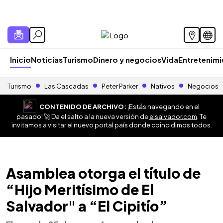
Inicio
Noticias
Turismo
Dinero y negocios
Vida
Entretenim
Turismo
Las Cascadas
Peter Parker
Nativos
Negocios
CONTENIDO DE ARCHIVO:
¡Estás navegando en el
pasado! 🚀 Da el salto a la nueva versión de
elsalvador.com
. Te
invitamos a visitar el nuevo portal país donde coincidimos todos.
Asamblea otorga el título de
“Hijo Meritísimo de El
Salvador" a “El Cipitío”