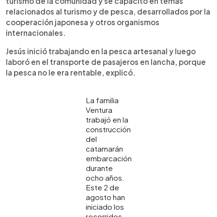
turismo de la comunidad y se capacitó en temas
relacionados al turismo y de pesca, desarrollados por la
cooperación japonesa y otros organismos
internacionales.
Jesús inició trabajando en la pesca artesanal y luego
laboró en el transporte de pasajeros en lancha, porque
la pesca no le era rentable, explicó.
La familia
Ventura
trabajó en la
construcción
del
catamarán
embarcación
durante
ocho años.
Este 2 de
agosto han
iniciado los
recorridos