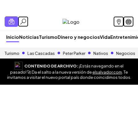
Inicio
Noticias
Turismo
Dinero y negocios
Vida
Entretenim
Turismo
Las Cascadas
Peter Parker
Nativos
Negocios
CONTENIDO DE ARCHIVO:
¡Estás navegando en el
pasado! 🚀 Da el salto a la nueva versión de
elsalvador.com
. Te
invitamos a visitar el nuevo portal país donde coincidimos todos.