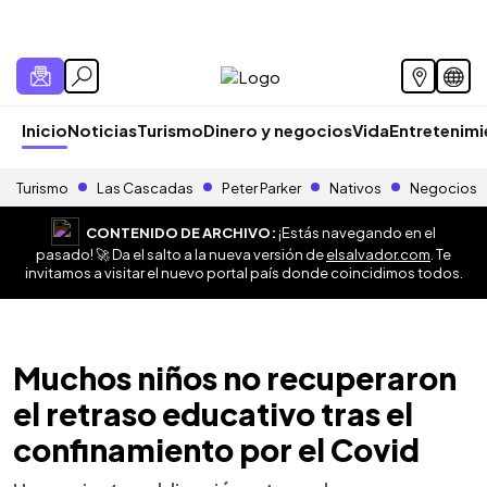
Inicio
Noticias
Turismo
Dinero y negocios
Vida
Entretenim
Turismo
Las Cascadas
Peter Parker
Nativos
Negocios
CONTENIDO DE ARCHIVO:
¡Estás navegando en el
pasado! 🚀 Da el salto a la nueva versión de
elsalvador.com
. Te
invitamos a visitar el nuevo portal país donde coincidimos todos.
Muchos niños no recuperaron
el retraso educativo tras el
confinamiento por el Covid