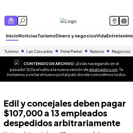
Inicio
Noticias
Turismo
Dinero y negocios
Vida
Entretenim
Turismo
Las Cascadas
Peter Parker
Nativos
Negocios
CONTENIDO DE ARCHIVO:
¡Estás navegando en el
pasado! 🚀 Da el salto a la nueva versión de
elsalvador.com
. Te
invitamos a visitar el nuevo portal país donde coincidimos todos.
Edil y concejales deben pagar
$107,000 a 13 empleados
despedidos arbitrariamente