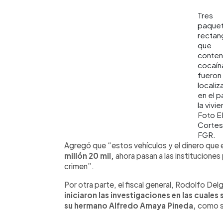
Tres
paque
rectan
que
conten
cocaín
fueron
locali
en el p
la vivi
Foto E
Cortes
FGR.
Agregó que “estos vehículos y el dinero qu
millón 20 mil,
ahora pasan a las instituciones
crimen”.
Por otra parte, el fiscal general, Rodolfo D
iniciaron las investigaciones en las cuales 
su hermano Alfredo Amaya Pineda,
como su