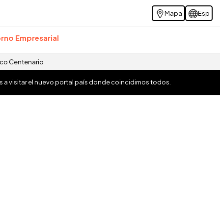
Mapa
Esp
rno Empresarial
ico Centenario
os a visitar el nuevo portal país donde coincidimos todos.