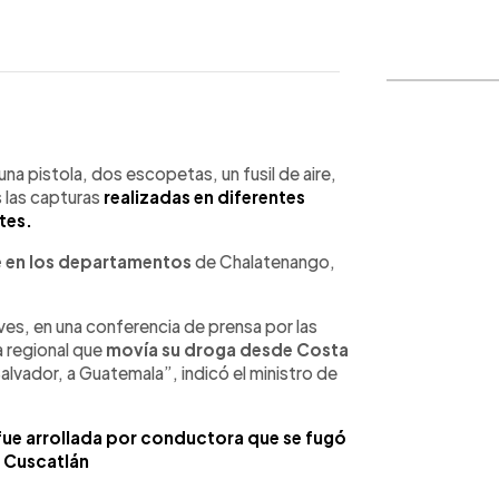
WhatsApp
Copiar link
una pistola, dos escopetas, un fusil de aire,
 las capturas
realizadas en diferentes
tes.
e en los departamentos
de Chalatenango,
ves, en una conferencia de prensa por las
 regional que
movía su droga desde Costa
 Salvador, a Guatemala”, indicó el ministro de
fue arrollada por conductora que se fugó
 Cuscatlán