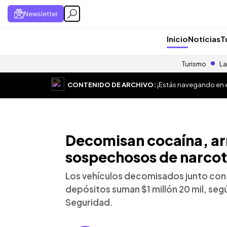
Newsletter
Inicio
Noticias
T
Turismo
La
CONTENIDO DE ARCHIVO:
¡Estás navegando en el
Decomisan cocaína, ar
sospechosos de narcot
Los vehículos decomisados junto con
depósitos suman $1 millón 20 mil, seg
Seguridad.