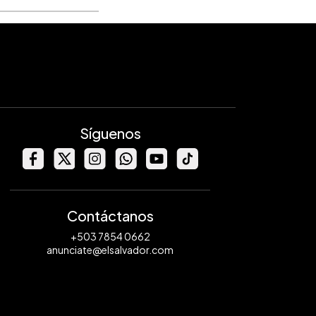
Síguenos
Contáctanos
+503 7854 0662
anunciate@elsalvador.com