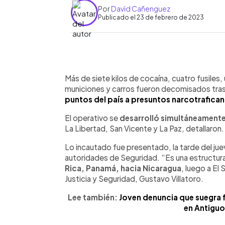
Por
David Cañenguez
Publicado el 23 de febrero de 2023
0:00
Facebook
Twitter
►
Escuchar artículo
Más de siete kilos de cocaína, cuatro fusiles, 
municiones y carros fueron decomisados tras
puntos del país a presuntos narcotrafican
El operativo se
desarrolló simultáneament
La Libertad, San Vicente y La Paz, detallaron.
Lo incautado fue presentado, la tarde del jue
autoridades de Seguridad. “Es una estructura
Rica, Panamá, hacia Nicaragua
, luego a El
Justicia y Seguridad, Gustavo Villatoro.
Lee también:
Joven denuncia que suegra 
en Antiguo