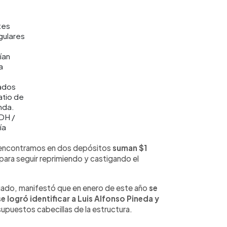
tes
gulares
ían
a
zados
atio de
enda.
DH /
ía
e encontramos en dos depósitos
suman $1
 para seguir reprimiendo y castigando el
elgado, manifestó que en enero de este año
se
se logró identificar a Luis Alfonso Pineda y
puestos cabecillas de la estructura.