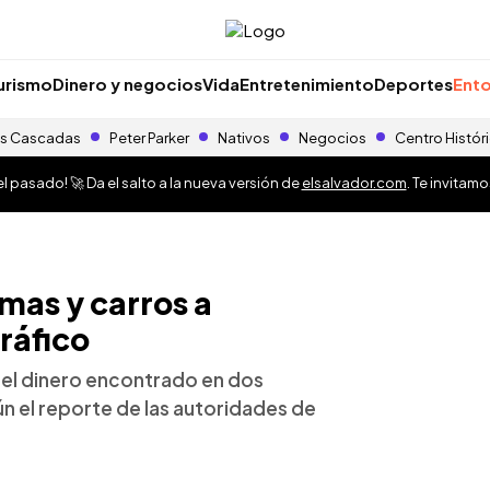
urismo
Dinero y negocios
Vida
Entretenimiento
Deportes
Ento
s Cascadas
Peter Parker
Nativos
Negocios
Centro Histór
 pasado! 🚀 Da el salto a la nueva versión de
elsalvador.com
. Te invitam
mas y carros a
ráfico
 el dinero encontrado en dos
ún el reporte de las autoridades de