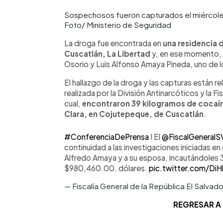
Sospechosos fueron capturados el miércoles
Foto/ Ministerio de Seguridad
La droga fue encontrada en
una residencia 
Cuscatlán, La Libertad
y, en ese momento, s
Osorio y Luis Alfonso Amaya Pineda, uno de lo
El hallazgo de la droga y las capturas están r
realizada por la División Antinarcóticos y la F
cual,
encontraron 39 kilogramos de cocaína
Clara, en Cojutepeque, de Cuscatlán
.
#ConferenciaDePrensa
I El
@FiscalGeneralS
continuidad a las investigaciones iniciadas 
Alfredo Amaya y a su esposa, incautándoles 3
$980,460.00. dólares.
pic.twitter.com/Di
— Fiscalía General de la República El Salva
REGRESAR A