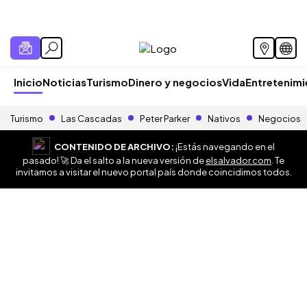
Inicio
Noticias
Turismo
Dinero y negocios
Vida
Entretenim
Turismo
Las Cascadas
Peter Parker
Nativos
Negocios
CONTENIDO DE ARCHIVO:
¡Estás navegando en el
pasado! 🚀 Da el salto a la nueva versión de
elsalvador.com
. Te
invitamos a visitar el nuevo portal país donde coincidimos todos.