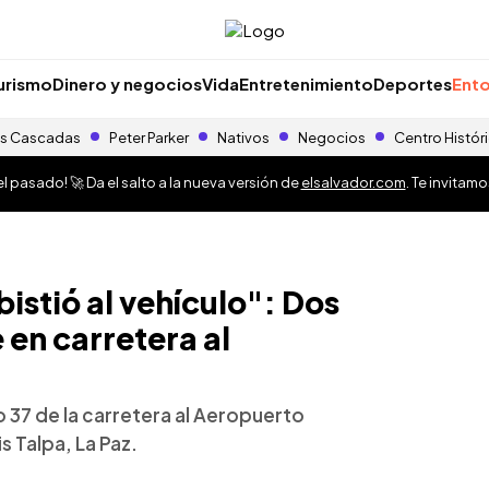
urismo
Dinero y negocios
Vida
Entretenimiento
Deportes
Ento
s Cascadas
Peter Parker
Nativos
Negocios
Centro Histór
 pasado! 🚀 Da el salto a la nueva versión de
elsalvador.com
. Te invitam
bistió al vehículo": Dos
 en carretera al
o 37 de la carretera al Aeropuerto
s Talpa, La Paz.