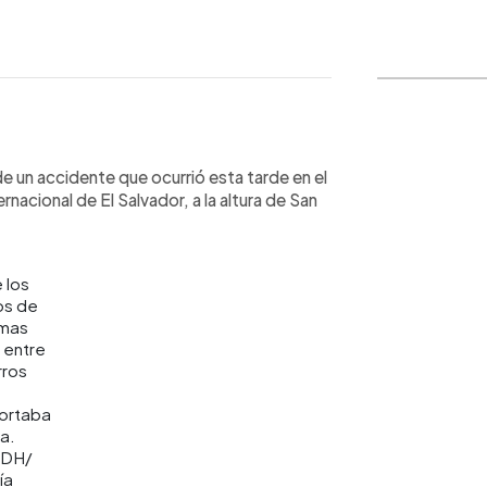
WhatsApp
Copiar link
e un accidente que ocurrió esta tarde en el
rnacional de El Salvador, a la altura de San
 los
os de
imas
 entre
rros
ortaba
ra.
EDH/
ía