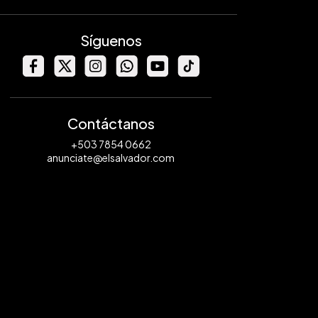
Síguenos
Contáctanos
+503 7854 0662
anunciate@elsalvador.com