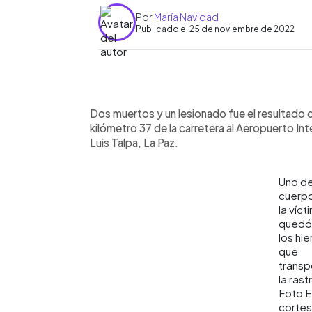
Por
María Navidad
Publicado el 25 de noviembre de 2022
0:00
Facebook
Twitter
►
Escuchar artículo
Dos muertos y un lesionado fue el resultado d
kilómetro 37 de la carretera al Aeropuerto Inte
Luis Talpa, La Paz.
Uno de
cuerp
la víct
quedó
los hie
que
transp
la rast
Foto 
cortes