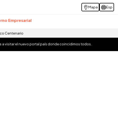
Mapa
Esp
rno Empresarial
ico Centenario
os a visitar el nuevo portal país donde coincidimos todos.