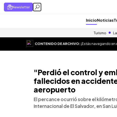
Newsletter
Inicio
Noticias
T
Turismo
La
CONTENIDO DE ARCHIVO:
¡Estás navegando en el
"Perdió el control y em
fallecidos en accidente
aeropuerto
El percance ocurrió sobre el kilómetr
Internacional de El Salvador, en San Lui