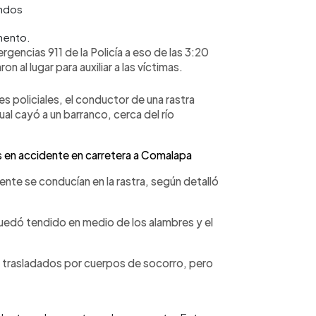
ndos
mento.
gencias 911 de la Policía a eso de las 3:20
n al lugar para auxiliar a las víctimas.
s policiales, el conductor de una rastra
cual cayó a un barranco, cerca del río
s en accidente en carretera a Comalapa
nte se conducían en la rastra, según detalló
uedó tendido en medio de los alambres y el
n trasladados por cuerpos de socorro, pero