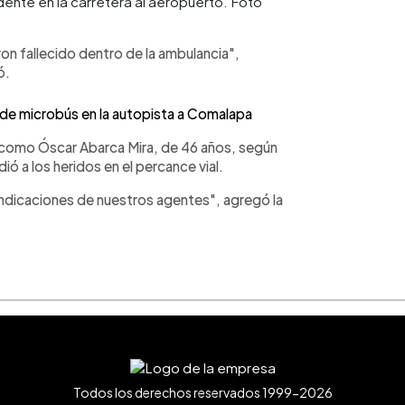
ente en la carretera al aeropuerto. Foto
on fallecido dentro de la ambulancia",
ó.
 de microbús en la autopista a Comalapa
a como Óscar Abarca Mira, de 46 años, según
 a los heridos en el percance vial.
s indicaciones de nuestros agentes", agregó la
Todos los derechos reservados 1999-2026