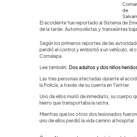
Coma
de
Salva
El accidente fue reportado al Sistema de Emer
de la tarde. Automovilistas y transeúntes bajaro
Según los primeros reportes de las autoridade
perdió el control y embistió a un vehículo, el 
Comalapa.
Lee también:
Dos adultos y dos niños herido
Las tres personas afectadas durante el accide
la Policía, a través de su cuenta en Twitter.
Uno de ellos murió de inmediato, su cuerpo q
hierro que transportaba la rastra.
Mientras que los otros dos lesionados fuero
uno de ellos perdió la vida camino al hospital.