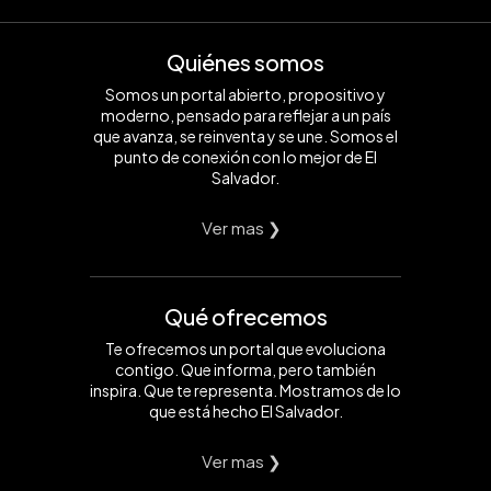
Quiénes somos
Somos un portal abierto, propositivo y
moderno, pensado para reflejar a un país
que avanza, se reinventa y se une. Somos el
punto de conexión con lo mejor de El
Salvador.
Ver mas ❯
Qué ofrecemos
Te ofrecemos un portal que evoluciona
contigo. Que informa, pero también
inspira. Que te representa. Mostramos de lo
que está hecho El Salvador.
Ver mas ❯