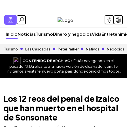
Inicio
Noticias
Turismo
Dinero y negocios
Vida
Entretenim
Turismo
Las Cascadas
Peter Parker
Nativos
Negocios
CONTENIDO DE ARCHIVO:
¡Estás navegando en el
pasado! 🚀 Da el salto a la nueva versión de
elsalvador.com
. Te
invitamos a visitar el nuevo portal país donde coincidimos todos.
Los 12 reos del penal de Izalco
que han muerto en el hospital
de Sonsonate