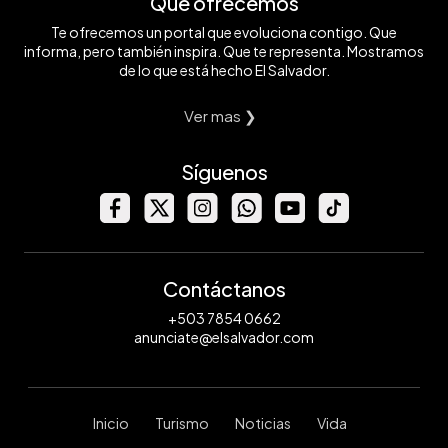
Qué ofrecemos
Te ofrecemos un portal que evoluciona contigo. Que
informa, pero también inspira. Que te representa. Mostramos
de lo que está hecho El Salvador.
Ver mas ❯
Síguenos
Contáctanos
+503 7854 0662
anunciate@elsalvador.com
Inicio
Turismo
Noticias
Vida