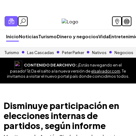
Inicio
Noticias
Turismo
Dinero y negocios
Vida
Entretenim
Turismo
Las Cascadas
Peter Parker
Nativos
Negocios
CONTENIDO DE ARCHIVO:
¡Estás navegando en el
pasado! 🚀 Da el salto a la nueva versión de
elsalvador.com
. Te
invitamos a visitar el nuevo portal país donde coincidimos todos.
Disminuye participación en
elecciones internas de
partidos, según informe