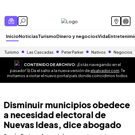
Inicio
Noticias
Turismo
Dinero y negocios
Vida
Entretenim
Turismo
Las Cascadas
Peter Parker
Nativos
Negocios
CONTENIDO DE ARCHIVO:
¡Estás navegando en el
pasado! 🚀 Da el salto a la nueva versión de
elsalvador.com
. Te
invitamos a visitar el nuevo portal país donde coincidimos todos.
Disminuir municipios obedece
a necesidad electoral de
Nuevas Ideas, dice abogado