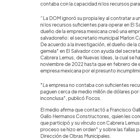
contaba con la capacidad ni los recursos par
“La DOM ignoró su propia ley al contratar a 
ni los recursos suficientes para operar en El S
dueño de la empresa mexicana creó una empre
salvadoreño: el secretario municipal Marlon C
De acuerdo a la investigación, el dueño de l
gemela" en El Salvador con ayuda del secretar
Cabrera Lemus, de Nuevas Ideas, la cual se h
noviembre de 2022 hasta que en febrero de es
empresa mexicana por el presunto incumplim
"La empresa no contaba con suficientes recu
paguen cerca de medio millón de dólares por l
inconclusa", publicó Focos.
El medio afirma que contactó a Francisco Ga
Gallo Hermanos Constructores, quien les confi
que participó y su vínculo con Cabrera Lemu
proceso se hizo en orden" y sobre las fallas p
Dirección de Obras Municipales.