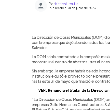
Por
Katlen Urquilla
Publicado el 01 de junio de 2023
0:00
Facebook
Twitter
►
Escuchar artículo
La Dirección de Obras Municipales (DOM) dio 
con la empresa que dejó abandonados los tra
Salvador.
La DOM había contratado a la compañía mexi
reconstruir el centro de abastos, tras el inc
Sin embargo, la empresa habría dejado inconcl
institución le quitó el proyecto por el presu
hasta este 31 de mayo que finalizó el contrat
VER: Renuncia el titular de la Direcci
“La Dirección de Obras Municipales (DOM) anun
empresas Gallo Hermanos Constructores S.A. 
El Futuro S.A. de C.V. por incumplimientos c