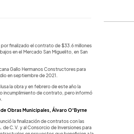
WhatsApp
Copiar link
por finalizado el contrato de $33.6 millones
bajos en el Mercado San Miguelito, en San
cana Gallo Hermanos Constructores para
endio en septiembre de 2021.
usa la obra y en febrero de este año la
nto incumplimiento de contrato, pero informó
o.
ón de Obras Municipales, Álvaro O'Byrne
ció la finalización de contratos con las
de C.V. y al Consorcio de Inversiones para
ontractuales en proyectos que beneficien a la