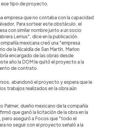
a ese tipo de proyecto.
una empresa que no contaba con la capacidad
alvador. Para sortear este obstáculo, el
sa con similar nombre junto a un socio
abrera Lemus", dice en la publicación.
a compañía mexicana creó una "empresa
io de la Alcaldía de San Martín, Marlon
abría encargado de las obras desde
te año la DOM le quitó el proyecto a la
iento de contrato.
rsos, abandonó el proyecto y espera que le
os trabajos realizados en la obra aún
llo Palmer, dueño mexicano de la compañía
rmó que ganó la licitación de la obra en la
s, pero aseguró a Focos que "todo el
ara no seguir con el proyecto señaló a la