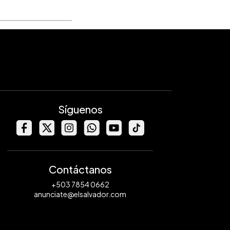
Síguenos
Contáctanos
+503 7854 0662
anunciate@elsalvador.com