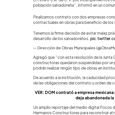
población salvadoreña”, informó en un comu
Finalizamos contrato con dos empresas cons
contractuales en obras para beneficio de los
Tenemos la firme decisión de evitar malas pr
desarrollo de los salvadoreños.
pic.twitter
— Dirección de Obras Municipales (@ObraMu
Agregó que “con esta resolución de la Junta
constructoras quedaron suspendidas por un p
podrán realizar ningún tipo de obras en instit
De acuerdo a la institución, la caducidad pro
de las obligaciones del contrato u orden de 
VER: DOM contrató a empresa mexicana p
deja abandonada la
Un amplio reportaje del medio digital Focos 
Hermanos Constructores para reconstruir el 