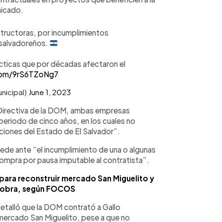
nicado.
tructoras, por incumplimientos
 salvadoreños.
ácticas que por décadas afectaron el
.com/9rS6TZoNg7
nicipal)
June 1, 2023
 Directiva de la DOM, ambas empresas
eriodo de cinco años, en los cuales no
uciones del Estado de El Salvador”.
cede ante “el incumplimiento de una o algunas
compra por pausa imputable al contratista”.
ara reconstruir mercado San Miguelito y
 obra, según FOCOS
detalló que la DOM contrató a Gallo
mercado San Miguelito, pese a que no