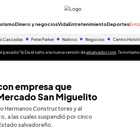
urismo
Dinero y negocios
Vida
Entretenimiento
Deportes
Ento
s Cascadas
Peter Parker
Nativos
Negocios
Centro Histór
 pasado! 🚀 Da el salto a la nueva versión de
elsalvador.com
. Te invitam
 con empresa que
Mercado San Miguelito
llo Hermanos Constructores y al
ro, a las cuales suspendió por cinco
 Estado salvadoreño.