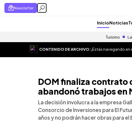
Newsletter
Inicio
Noticias
T
Turismo
La
CONTENIDO DE ARCHIVO:
¡Estás navegando en el
DOM finaliza contrato
abandonó trabajos en 
La decisión involucra a la empresa Ga
Consorcio de Inversiones para El Futu
años y no podrán hacer obras para el