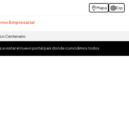
Mapa
Esp
rno Empresarial
ico Centenario
os a visitar el nuevo portal país donde coincidimos todos.