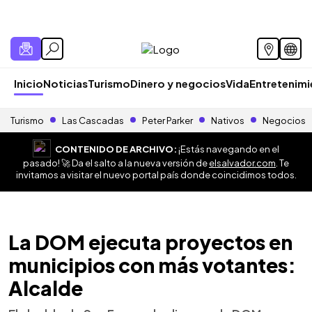
Inicio
Noticias
Turismo
Dinero y negocios
Vida
Entretenim
Turismo
Las Cascadas
Peter Parker
Nativos
Negocios
CONTENIDO DE ARCHIVO:
¡Estás navegando en el
pasado! 🚀 Da el salto a la nueva versión de
elsalvador.com
. Te
invitamos a visitar el nuevo portal país donde coincidimos todos.
La DOM ejecuta proyectos en
municipios con más votantes:
Alcalde