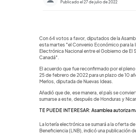
Publicado el 27 de julio de 2022
0:00
Facebook
Twitter
►
Escuchar artículo
Con 64 votos a favor, diputados de la Asamblea
esta martes "el Convenio Económico para la 
Electrónica Nacional entre el Gobierno de El 
Canadá".
El acuerdo que fue reconfirmado por el pleno
25 de febrero de 2022 para un plazo de 10 añ
Merlos, diputada de Nuevas Ideas.
Añadió que de, ese manera, el país se convie
sumarse a este, después de Honduras y Nica
TE PUEDE INTERESAR: Asamblea autoriza más
La lotería electrónica se sumará a la oferta 
Beneficiencia (LNB), indicó una publicación d