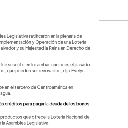
WhatsApp
Copiar link
 Legislativa ratificaron en la plenaria de
Implementación y Operación de una Lotería
Salvador y su Majestad la Reina en Derecho de
 fue suscrito entre ambas naciones el pasado
os, que pueden ser renovados, dijo Evelyn
rte en el tercero de Centroamérica en
ragua.
 créditos para pagar la deuda de los bonos
de productos que ofrece la Lotería Nacional de
e la Asamblea Legislativa.