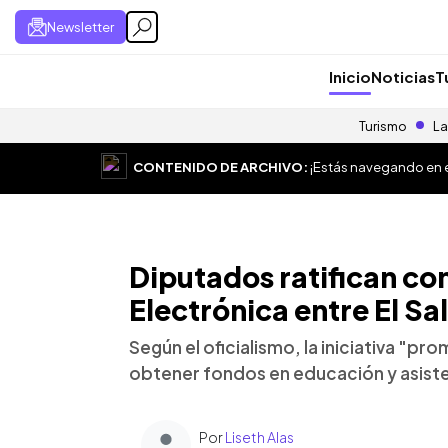
Newsletter
Inicio
Noticias
T
Turismo
La
CONTENIDO DE ARCHIVO:
¡Estás navegando en el
Diputados ratifican co
Electrónica entre El S
Según el oficialismo, la iniciativa "pr
obtener fondos en educación y asiste
Por
Liseth Alas