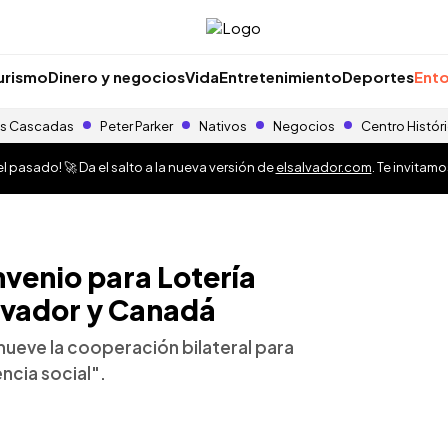
urismo
Dinero y negocios
Vida
Entretenimiento
Deportes
Ento
s Cascadas
Peter Parker
Nativos
Negocios
Centro Histór
 pasado! 🚀 Da el salto a la nueva versión de
elsalvador.com
. Te invitam
nvenio para Lotería
alvador y Canadá
omueve la cooperación bilateral para
ncia social".