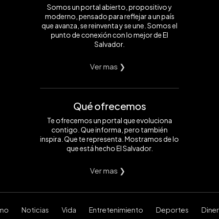
Somos un portal abierto, propositivo y
moderno, pensado para reflejar a un país
que avanza, se reinventa y se une. Somos el
punto de conexión con lo mejor de El
Salvador.
Ver mas ❯
Qué ofrecemos
Te ofrecemos un portal que evoluciona
contigo. Que informa, pero también
inspira. Que te representa. Mostramos de lo
que está hecho El Salvador.
Ver mas ❯
smo
Noticias
Vida
Entretenimiento
Deportes
Dine