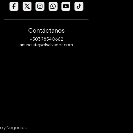
Contáctanos
+503 7854 0662
anunciate@elsalvador.com
ro y Negocios