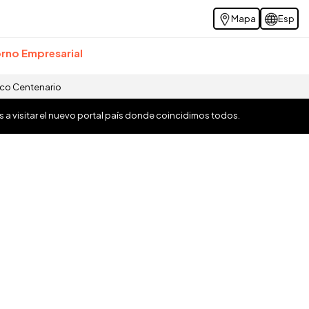
Mapa
Esp
rno Empresarial
ico Centenario
os a visitar el nuevo portal país donde coincidimos todos.