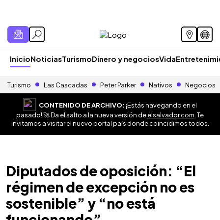
Inicio
Noticias
Turismo
Dinero y negocios
Vida
Entretenim
Turismo
Las Cascadas
Peter Parker
Nativos
Negocios
CONTENIDO DE ARCHIVO:
¡Estás navegando en el
pasado! 🚀 Da el salto a la nueva versión de
elsalvador.com
. Te
invitamos a visitar el nuevo portal país donde coincidimos todos.
Diputados de oposición: “El
régimen de excepción no es
sostenible” y “no está
funcionando”