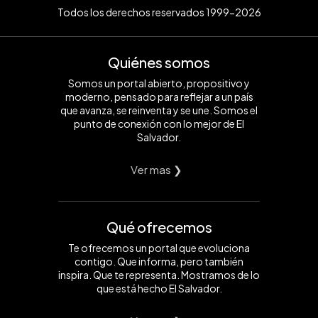
Todos los derechos reservados 1999-2026
Quiénes somos
Somos un portal abierto, propositivo y
moderno, pensado para reflejar a un país
que avanza, se reinventa y se une. Somos el
punto de conexión con lo mejor de El
Salvador.
Ver mas ❯
Qué ofrecemos
Te ofrecemos un portal que evoluciona
contigo. Que informa, pero también
inspira. Que te representa. Mostramos de lo
que está hecho El Salvador.