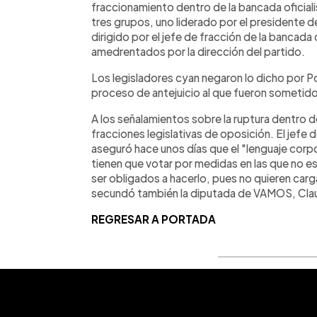
fraccionamiento dentro de la bancada oficialis
tres grupos, uno liderado por el presidente d
dirigido por el jefe de fracción de la bancada 
amedrentados por la dirección del partido.
Los legisladores cyan negaron lo dicho por P
proceso de antejuicio al que fueron sometido
A los señalamientos sobre la ruptura dentro 
fracciones legislativas de oposición. El jefe
aseguró hace unos días que el "lenguaje corpo
tienen que votar por medidas en las que no e
ser obligados a hacerlo, pues no quieren carg
secundó también la diputada de VAMOS, Clau
REGRESAR A PORTADA