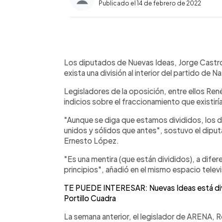
Publicado el 14 de febrero de 2022
0:00
Facebook
Twitter
►
Escuchar artículo
Los diputados de Nuevas Ideas, Jorge Castro
exista una división al interior del partido de N
Legisladores de la oposición, entre ellos Re
indicios sobre el fraccionamiento que existiría
"Aunque se diga que estamos divididos, los
unidos y sólidos que antes", sostuvo el dipu
Ernesto López.
"Es una mentira (que están divididos), a difer
principios", añadió en el mismo espacio televi
TE PUEDE INTERESAR: Nuevas Ideas está divi
Portillo Cuadra
La semana anterior, el legislador de ARENA, Re