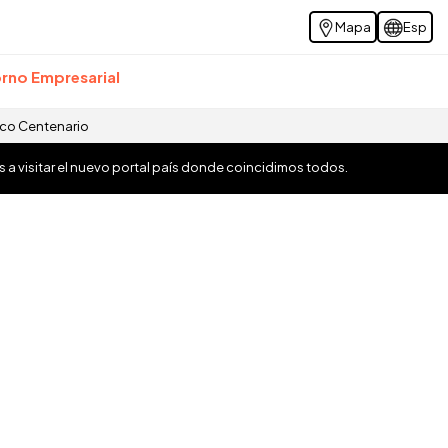
Mapa
Esp
rno Empresarial
ico Centenario
os a visitar el nuevo portal país donde coincidimos todos.