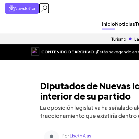
Newsletter
Inicio
Noticias
T
Turismo
La
CONTENIDO DE ARCHIVO:
¡Estás navegando en el
Diputados de Nuevas Id
interior de su partido
La oposición legislativa ha señalado a
fraccionamiento que existiría dentro d
Por
Liseth Alas