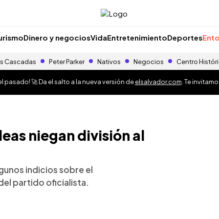
urismo
Dinero y negocios
Vida
Entretenimiento
Deportes
Ento
s Cascadas
Peter Parker
Nativos
Negocios
Centro Histór
 pasado! 🚀 Da el salto a la nueva versión de
elsalvador.com
. Te invitam
eas niegan división al
lgunos indicios sobre el
el partido oficialista.