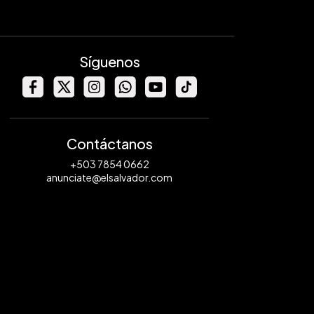
Síguenos
Contáctanos
+503 7854 0662
anunciate@elsalvador.com