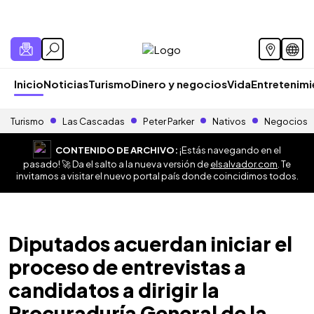
Inicio
Noticias
Turismo
Dinero y negocios
Vida
Entretenim
Turismo
Las Cascadas
Peter Parker
Nativos
Negocios
CONTENIDO DE ARCHIVO:
¡Estás navegando en el
pasado! 🚀 Da el salto a la nueva versión de
elsalvador.com
. Te
invitamos a visitar el nuevo portal país donde coincidimos todos.
Diputados acuerdan iniciar el
proceso de entrevistas a
candidatos a dirigir la
Procuraduría General de la