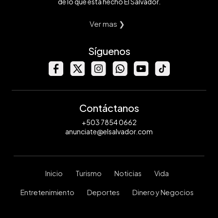
de lo que está hecho El Salvador.
Ver mas ❯
Síguenos
Contáctanos
+503 7854 0662
anunciate@elsalvador.com
Inicio
Turismo
Noticias
Vida
Entretenimiento
Deportes
Dinero y Negocios