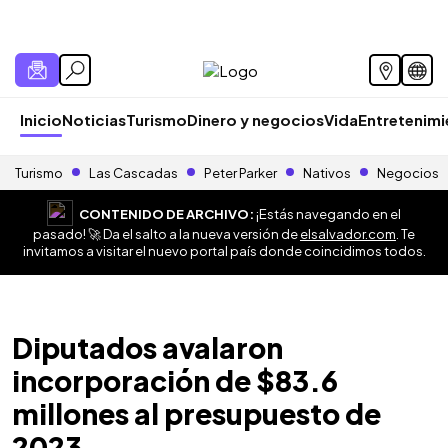
Inicio
Noticias
Turismo
Dinero y negocios
Vida
Entretenim
Turismo
Las Cascadas
Peter Parker
Nativos
Negocios
CONTENIDO DE ARCHIVO:
¡Estás navegando en el
pasado! 🚀 Da el salto a la nueva versión de
elsalvador.com
. Te
invitamos a visitar el nuevo portal país donde coincidimos todos.
Diputados avalaron
incorporación de $83.6
millones al presupuesto de
2023