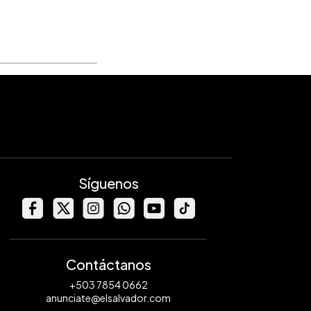
Síguenos
Contáctanos
+503 7854 0662
anunciate@elsalvador.com