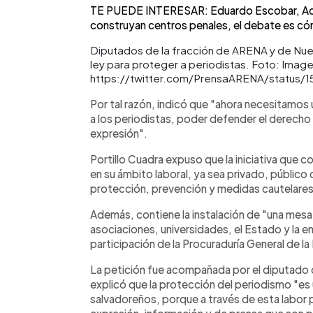
TE PUEDE INTERESAR: Eduardo Escobar, Acc
construyan centros penales, el debate es có
Diputados de la fracción de ARENA y de Nu
ley para proteger a periodistas. Foto: Imagen
https://twitter.com/PrensaARENA/status/
Por tal razón, indicó que "ahora necesitamos
a los periodistas, poder defender el derecho a
expresión".
Portillo Cuadra expuso que la iniciativa que c
en su ámbito laboral, ya sea privado, público
protección, prevención y medidas cautelares a
Además, contiene la instalación de "una mesa
asociaciones, universidades, el Estado y la e
participación de la Procuraduría General de l
La petición fue acompañada por el diputado 
explicó que la protección del periodismo "es
salvadoreños, porque a través de esta labor