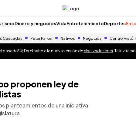
urismo
Dinero y negocios
Vida
Entretenimiento
Deportes
Ento
s Cascadas
Peter Parker
Nativos
Negocios
Centro Histór
 pasado! 🚀 Da el salto a la nueva versión de
elsalvador.com
. Te invitam
po proponen ley de
istas
os planteamientos de una iniciativa
islatura.