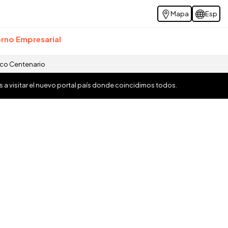
Mapa
Esp
rno Empresarial
ico Centenario
os a visitar el nuevo portal país donde coincidimos todos.