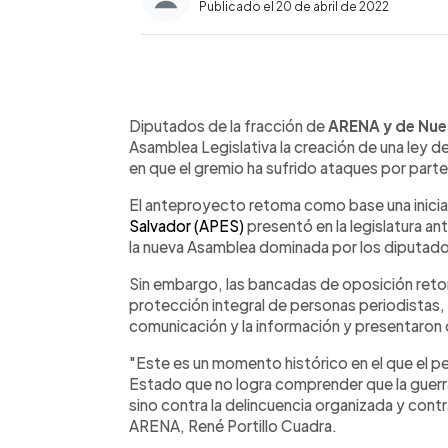
Publicado el 20 de abril de 2022
0:00
Facebook
Twitter
►
Escuchar artículo
Diputados de la fracción de
ARENA y de Nue
Asamblea Legislativa la creación de una ley 
en que el gremio ha sufrido ataques por parte 
El anteproyecto retoma como base una inicia
Salvador (APES)
presentó en la legislatura an
la nueva Asamblea dominada por los diputado
Sin embargo, las bancadas de oposición retom
protección integral de personas periodistas,
comunicación y la información y presentaron 
"Este es un momento histórico en el que el p
Estado que no logra comprender que la guerra
sino contra la delincuencia organizada y contr
ARENA, René Portillo Cuadra.