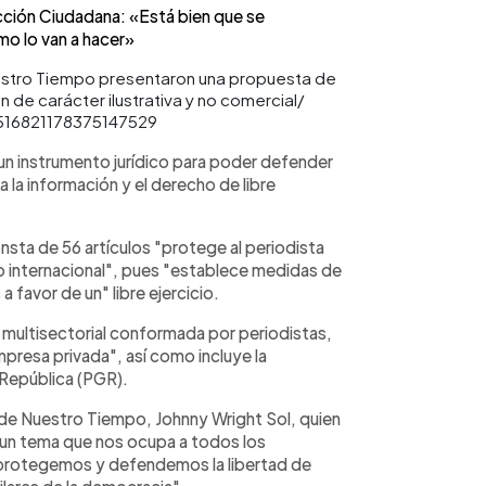
ión Ciudadana: «Está bien que se
mo lo van a hacer»
estro Tiempo presentaron una propuesta de
 de carácter ilustrativa y no comercial/
1516821178375147529
 un instrumento jurídico para poder defender
 la información y el derecho de libre
onsta de 56 artículos "protege al periodista
 o internacional", pues "establece medidas de
 favor de un" libre ejercicio.
 multisectorial conformada por periodistas,
mpresa privada", así como incluye la
a República (PGR).
de Nuestro Tiempo, Johnny Wright Sol, quien
 un tema que nos ocupa a todos los
 protegemos y defendemos la libertad de