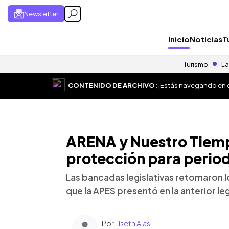
Newsletter
Inicio
Noticias
T
Turismo
La
CONTENIDO DE ARCHIVO:
¡Estás navegando en el
ARENA y Nuestro Tiem
protección para period
Las bancadas legislativas retomaron l
que la APES presentó en la anterior leg
Por
Liseth Alas