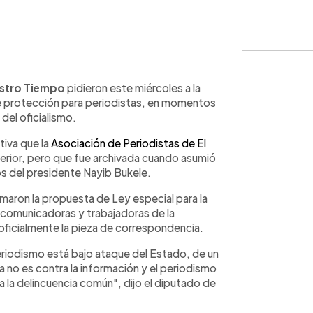
WhatsApp
Copiar link
stro Tiempo
pidieron este miércoles a la
de protección para periodistas, en momentos
del oficialismo.
tiva que la
Asociación de Periodistas de El
terior, pero que fue archivada cuando asumió
s del presidente Nayib Bukele.
aron la propuesta de Ley especial para la
 comunicadoras y trabajadoras de la
oficialmente la pieza de correspondencia.
eriodismo está bajo ataque del Estado, de un
 no es contra la información y el periodismo
a la delincuencia común", dijo el diputado de