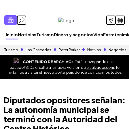
Inicio
Noticias
Turismo
Dinero y negocios
Vida
Entretenim
Turismo
Las Cascadas
Peter Parker
Nativos
Negocios
CONTENIDO DE ARCHIVO:
¡Estás navegando en el
pasado! 🚀 Da el salto a la nueva versión de
elsalvador.com
. Te
invitamos a visitar el nuevo portal país donde coincidimos todos.
Diputados opositores señalan:
La autonomía municipal se
terminó con la Autoridad del
Centro Histórico