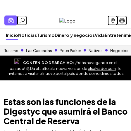
Inicio
Noticias
Turismo
Dinero y negocios
Vida
Entretenim
Turismo
Las Cascadas
Peter Parker
Nativos
Negocios
CONTENIDO DE ARCHIVO:
¡Estás navegando en el
pasado! 🚀 Da el salto a la nueva versión de
elsalvador.com
. Te
invitamos a visitar el nuevo portal país donde coincidimos todos.
Estas son las funciones de la
Digestyc que asumirá el Banco
Central de Reserva