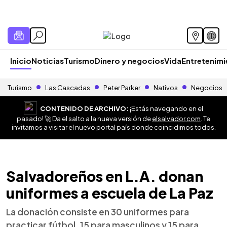
Inicio
Noticias
Turismo
Dinero y negocios
Vida
Entretenim
Turismo
Las Cascadas
Peter Parker
Nativos
Negocios
CONTENIDO DE ARCHIVO:
¡Estás navegando en el
pasado! 🚀 Da el salto a la nueva versión de
elsalvador.com
. Te
invitamos a visitar el nuevo portal país donde coincidimos todos.
Salvadoreños en L.A. donan
uniformes a escuela de La Paz
La donación consiste en 30 uniformes para
practicar fútbol, 15 para masculinos y 15 para