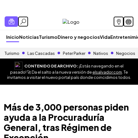
Inicio
Noticias
Turismo
Dinero y negocios
Vida
Entretenim
Turismo
Las Cascadas
Peter Parker
Nativos
Negocios
CONTENIDO DE ARCHIVO:
¡Estás navegando en el
pasado! 🚀 Da el salto a la nueva versión de
elsalvador.com
. Te
invitamos a visitar el nuevo portal país donde coincidimos todos.
Más de 3,000 personas piden
ayuda a la Procuraduría
General, tras Régimen de
Excepción