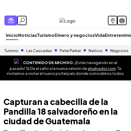
Inicio
Noticias
Turismo
Dinero y negocios
Vida
Entretenim
Turismo
Las Cascadas
Peter Parker
Nativos
Negocios
CONTENIDO DE ARCHIVO:
¡Estás navegando en el
pasado! 🚀 Da el salto a la nueva versión de
elsalvador.com
. Te
invitamos a visitar el nuevo portal país donde coincidimos todos.
Capturan a cabecilla de la
Pandilla 18 salvadoreño en la
ciudad de Guatemala