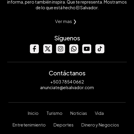
informa, pero también inspira. Que te representa. Mostramos
de lo que está hecho El Salvador.
Ver mas ❯
Síguenos
Contáctanos
+503 7854 0662
anunciate@elsalvador.com
Inicio
Turismo
Noticias
Vida
Entretenimiento
Deportes
Dinero y Negocios