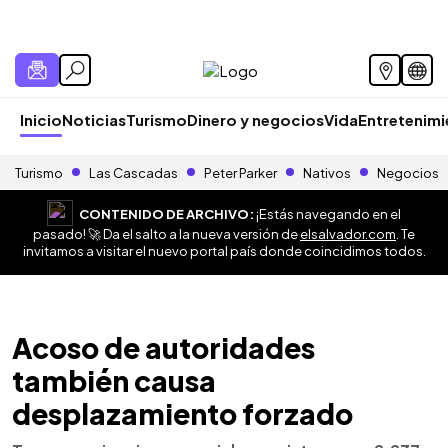
Inicio
Noticias
Turismo
Dinero y negocios
Vida
Entretenim
Turismo
Las Cascadas
Peter Parker
Nativos
Negocios
CONTENIDO DE ARCHIVO:
¡Estás navegando en el
pasado! 🚀 Da el salto a la nueva versión de
elsalvador.com
. Te
invitamos a visitar el nuevo portal país donde coincidimos todos.
Acoso de autoridades
también causa
desplazamiento forzado