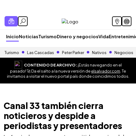
Inicio
Noticias
Turismo
Dinero y negocios
Vida
Entretenim
Turismo
Las Cascadas
Peter Parker
Nativos
Negocios
CONTENIDO DE ARCHIVO:
¡Estás navegando en el
pasado! 🚀 Da el salto a la nueva versión de
elsalvador.com
. Te
invitamos a visitar el nuevo portal país donde coincidimos todos.
Canal 33 también cierra
noticieros y despide a
periodistas y presentadores