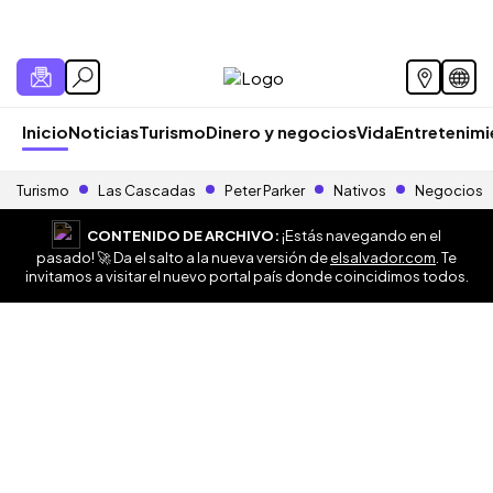
Inicio
Noticias
Turismo
Dinero y negocios
Vida
Entretenim
Turismo
Las Cascadas
Peter Parker
Nativos
Negocios
CONTENIDO DE ARCHIVO:
¡Estás navegando en el
pasado! 🚀 Da el salto a la nueva versión de
elsalvador.com
. Te
invitamos a visitar el nuevo portal país donde coincidimos todos.