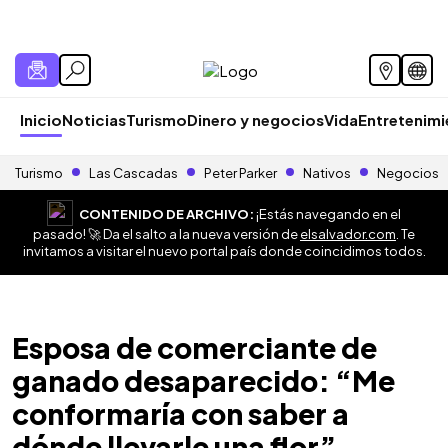
Inicio
Noticias
Turismo
Dinero y negocios
Vida
Entretenim
Turismo
Las Cascadas
Peter Parker
Nativos
Negocios
CONTENIDO DE ARCHIVO:
¡Estás navegando en el
pasado! 🚀 Da el salto a la nueva versión de
elsalvador.com
. Te
invitamos a visitar el nuevo portal país donde coincidimos todos.
Esposa de comerciante de
ganado desaparecido: “Me
conformaría con saber a
dónde llevarle una flor”