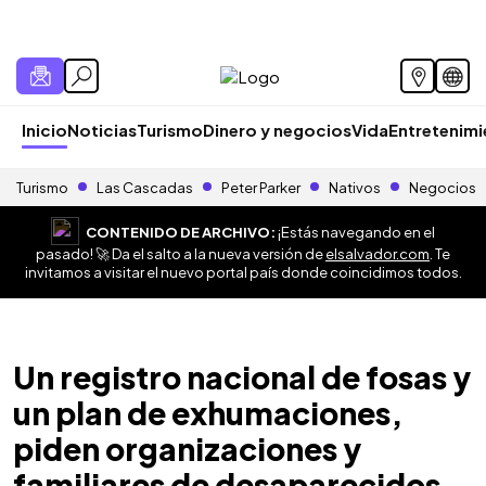
Inicio
Noticias
Turismo
Dinero y negocios
Vida
Entretenim
Turismo
Las Cascadas
Peter Parker
Nativos
Negocios
CONTENIDO DE ARCHIVO:
¡Estás navegando en el
pasado! 🚀 Da el salto a la nueva versión de
elsalvador.com
. Te
invitamos a visitar el nuevo portal país donde coincidimos todos.
Un registro nacional de fosas y
un plan de exhumaciones,
piden organizaciones y
familiares de desaparecidos