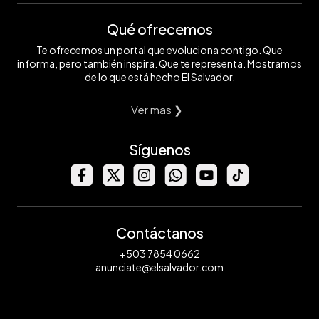
Qué ofrecemos
Te ofrecemos un portal que evoluciona contigo. Que
informa, pero también inspira. Que te representa. Mostramos
de lo que está hecho El Salvador.
Ver mas ❯
Síguenos
Contáctanos
+503 7854 0662
anunciate@elsalvador.com