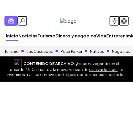
Inicio
Noticias
Turismo
Dinero y negocios
Vida
Entretenim
Turismo
Las Cascadas
Peter Parker
Nativos
Negocios
CONTENIDO DE ARCHIVO:
¡Estás navegando en el
pasado! 🚀 Da el salto a la nueva versión de
elsalvador.com
. Te
invitamos a visitar el nuevo portal país donde coincidimos todos.