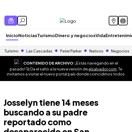
Inicio
Noticias
Turismo
Dinero y negocios
Vida
Entretenim
Turismo
Las Cascadas
Peter Parker
Nativos
Negocios
CONTENIDO DE ARCHIVO:
¡Estás navegando en el
pasado! 🚀 Da el salto a la nueva versión de
elsalvador.com
. Te
invitamos a visitar el nuevo portal país donde coincidimos todos.
Josselyn tiene 14 meses
buscando a su padre
reportado como
desaparecido en San