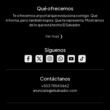
Qué ofrecemos
Te ofrecemos un portal que evoluciona contigo. Que
informa, pero también inspira. Que te representa. Mostramos
de lo que está hecho El Salvador.
Ver mas ❯
Síguenos
Contáctanos
+503 7854 0662
anunciate@elsalvador.com