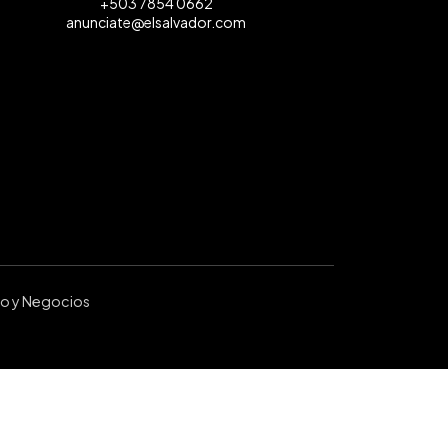
+503 7854 0662
anunciate@elsalvador.com
ro y Negocios