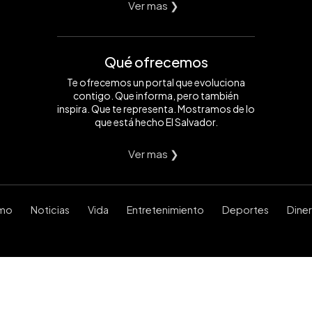
Ver mas ❯
Qué ofrecemos
Te ofrecemos un portal que evoluciona
contigo. Que informa, pero también
inspira. Que te representa. Mostramos de lo
que está hecho El Salvador.
Ver mas ❯
smo
Noticias
Vida
Entretenimiento
Deportes
Dine