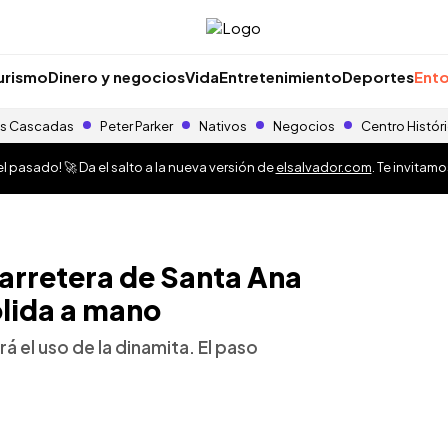
urismo
Dinero y negocios
Vida
Entretenimiento
Deportes
Ento
s Cascadas
Peter Parker
Nativos
Negocios
Centro Histór
 pasado! 🚀 Da el salto a la nueva versión de
elsalvador.com
. Te invitam
arretera de Santa Ana
lida a mano
rá el uso de la dinamita. El paso