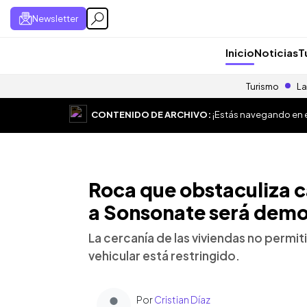
Newsletter
Inicio
Noticias
T
Turismo
La
CONTENIDO DE ARCHIVO:
¡Estás navegando en el
Roca que obstaculiza c
a Sonsonate será demo
La cercanía de las viviendas no permiti
vehicular está restringido.
Por
Cristian Díaz