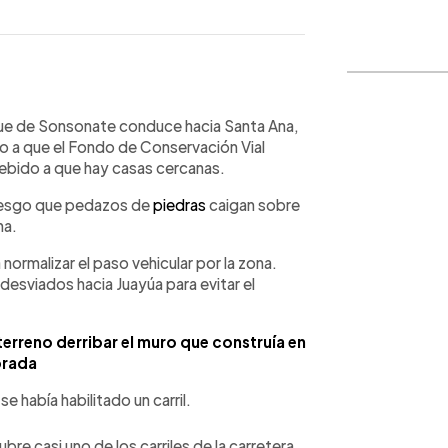
WhatsApp
Copiar link
 que de Sonsonate conduce hacia Santa Ana,
o a que el Fondo de Conservación Vial
r debido a que hay casas cercanas.
l riesgo que pedazos de
piedras
caigan sobre
na.
normalizar el paso vehicular por la zona.
esviados hacia Juayúa para evitar el
terreno derribar el muro que construía en
rada
e había habilitado un carril.
re casi uno de los carriles de la carretera.