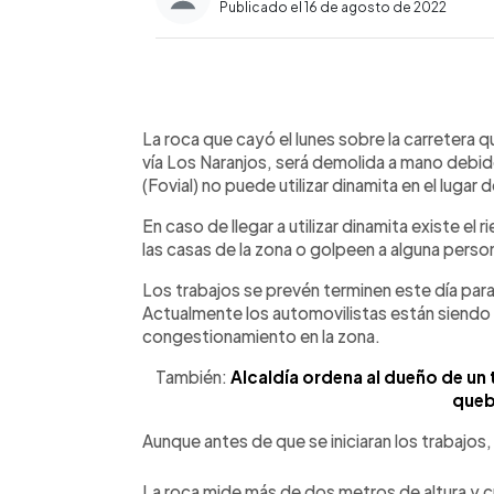
Publicado el 16 de agosto de 2022
0:00
Facebook
Twitter
►
Escuchar artículo
La roca que cayó el lunes sobre la carretera
vía Los Naranjos, será demolida a mano debid
(Fovial) no puede utilizar dinamita en el luga
En caso de llegar a utilizar dinamita existe e
las casas de la zona o golpeen a alguna perso
Los trabajos se prevén terminen este día para 
Actualmente los automovilistas están siendo d
congestionamiento en la zona.
También:
Alcaldía ordena al dueño de un 
queb
Aunque antes de que se iniciaran los trabajos, s
La roca mide más de dos metros de altura y cub