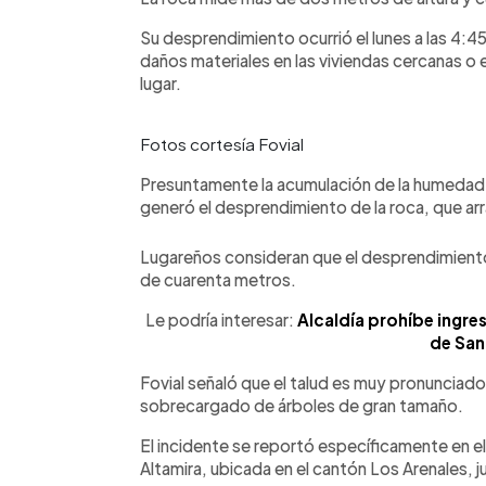
Su desprendimiento ocurrió el lunes a las 4:4
daños materiales en las viviendas cercanas o e
lugar.
Fotos cortesía Fovial
Presuntamente la acumulación de la humedad an
generó el desprendimiento de la roca, que arr
Lugareños consideran que el desprendimiento de
de cuarenta metros.
Le podría interesar:
Alcaldía prohíbe ingre
de San
Fovial señaló que el talud es muy pronunciado y
sobrecargado de árboles de gran tamaño.
El incidente se reportó específicamente en el
Altamira, ubicada en el cantón Los Arenales, 