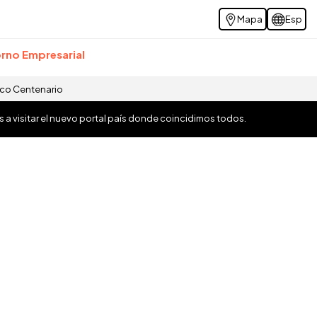
Mapa
Esp
rno Empresarial
ico Centenario
os a visitar el nuevo portal país donde coincidimos todos.