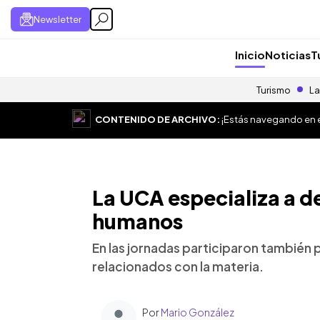
Newsletter
Inicio
Noticias
T
Turismo
La
CONTENIDO DE ARCHIVO:
¡Estás navegando en el
La UCA especializa a 
humanos
En las jornadas participaron también 
relacionados con la materia.
Por
Mario González