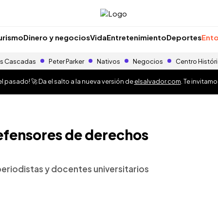
urismo
Dinero y negocios
Vida
Entretenimiento
Deportes
Ento
s Cascadas
Peter Parker
Nativos
Negocios
Centro Histór
 pasado! 🚀 Da el salto a la nueva versión de
elsalvador.com
. Te invitam
defensores de derechos
periodistas y docentes universitarios