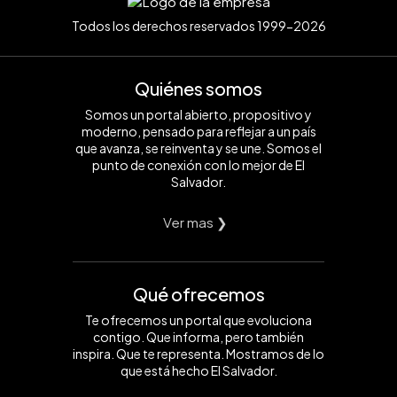
Todos los derechos reservados 1999-2026
Quiénes somos
Somos un portal abierto, propositivo y
moderno, pensado para reflejar a un país
que avanza, se reinventa y se une. Somos el
punto de conexión con lo mejor de El
Salvador.
Ver mas ❯
Qué ofrecemos
Te ofrecemos un portal que evoluciona
contigo. Que informa, pero también
inspira. Que te representa. Mostramos de lo
que está hecho El Salvador.