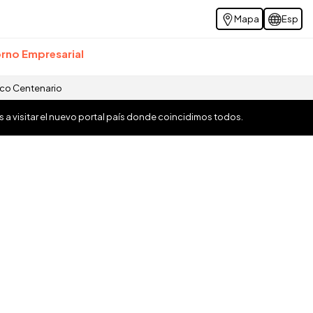
Mapa
Esp
rno Empresarial
ico Centenario
os a visitar el nuevo portal país donde coincidimos todos.