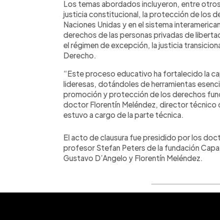
Los temas abordados incluyeron, entre otros,
justicia constitucional, la protección de los
Naciones Unidas y en el sistema interamerican
derechos de las personas privadas de liberta
el régimen de excepción, la justicia transicio
Derecho.
“Este proceso educativo ha fortalecido la ca
lideresas, dotándoles de herramientas esencial
promoción y protección de los derechos fund
doctor Florentín Meléndez, director técnico
estuvo a cargo de la parte técnica.
El acto de clausura fue presidido por los doc
profesor Stefan Peters de la fundación Cap
Gustavo D’Angelo y Florentín Meléndez.