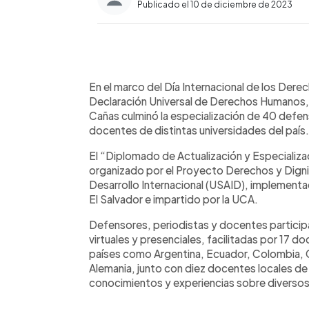
Publicado el 10 de diciembre de 2023
0:00
Facebook
Twitter
►
Escuchar artículo
En el marco del Día Internacional de los Derec
Declaración Universal de Derechos Humanos,
Cañas culminó la especialización de 40 defe
docentes de distintas universidades del país.
El “Diplomado de Actualización y Especializ
organizado por el Proyecto Derechos y Digni
Desarrollo Internacional (USAID), implementa
El Salvador e impartido por la UCA.
Defensores, periodistas y docentes participa
virtuales y presenciales, facilitadas por 17 
países como Argentina, Ecuador, Colombia, 
Alemania, junto con diez docentes locales de
conocimientos y experiencias sobre diverso