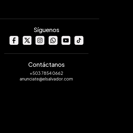
Síguenos
Contáctanos
+503 7854 0662
anunciate@elsalvador.com