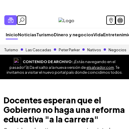
Inicio
Noticias
Turismo
Dinero y negocios
Vida
Entretenim
Turismo
Las Cascadas
Peter Parker
Nativos
Negocios
CONTENIDO DE ARCHIVO:
¡Estás navegando en el
pasado! 🚀 Da el salto a la nueva versión de
elsalvador.com
. Te
invitamos a visitar el nuevo portal país donde coincidimos todos.
Docentes esperan que el
Gobierno no haga una reforma
educativa "a la carrera"