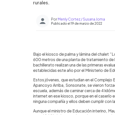
rurales.
Por
Menly Cortez / Susana Joma
Publicado el 19 de marzo de 2022
0:00
Facebook
Twitter
►
Escuchar artículo
Bajo el kiosco de palma y lámina del chalet “Lo
600 metros de una planta de tratamiento de 
bachillerato realizan una de las primeras eva
establecidas este año por el Ministerio de E
Estos jóvenes, que estudian en el Complejo E
Apancoyo Arriba, Sonsonate, se vieron forzado
escuela, además de caminar cerca de 4 kilóme
internet en ese kiosco, porque en el caserío 
ninguna compañía y ellos deben cumplir con la
Aunque el ministro de Educación interino, Maur