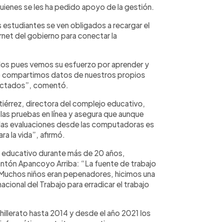
uienes se les ha pedido apoyo de la gestión.
 estudiantes se ven obligados a recargar el
net del gobierno para conectar la
los pues vemos su esfuerzo por aprender y
so compartimos datos de nuestros propios
ectados”, comentó.
tiérrez, directora del complejo educativo,
r las pruebas en línea y asegura que aunque
er las evaluaciones desde las computadoras es
ra la vida”, afirmó.
o educativo durante más de 20 años,
antón Apancoyo Arriba: “La fuente de trabajo
 Muchos niños eran pepenadores, hicimos una
acional del Trabajo para erradicar el trabajo
illerato hasta 2014 y desde el año 2021 los