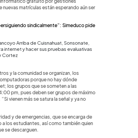
 informático gratuito por gestiones
de nuevas matrículas están esperando aún ser
persiguiendo sindicalmente”: Simeduco pide
ancoyo Arriba de Cuisnahuat, Sonsonate,
a internet y hacer sus pruebas evaluativas
y Cortez
stros y la comunidad se organizan, los
 computadoras porque no hay dónde
net; los grupos que se someten a las
as 4:00 pm, pues deben ser grupos de máximo
 “Si vienen más se satura la señal y ya no
ridad y de emergencias, que se encarga de
o a los estudiantes, así como también quien
ue se descarguen.