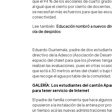
que el 94 % de los escolares de cuarto grad
al igual que el ciento por ciento de docentes
se necesitan más esfuerzos para que las escue
conectividad.
Lee también:
Educación nombró a nuevos dire
ola de despidos
Eduardo Guatemala, padre de dos estudiantes 
directivo de la Adesco (Asociación de Desarro
espacio del chalet para que los jóvenes ten
realizan las evaluaciones, pues en otras ocas
que está a 30 metros antes del chalet o bajo 
que recoge el agua potable de la comunidad.
GALERÍA: Los estudiantes del cantón Apa
para tener servicio de Internet
El padre de familia comenta que hace algunos
opusieron a la instalación de la antena por pr
un tiempo acá las nuevas administraciones han