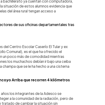
o a bachillerato ya cuentan con computadora,
, la situación de estos alumnos evidencia que
las del área rural tengan acceso a
ctores de sus oficinas departamentales tras
del Centro Escolar Caserío El Tular y ex
llo Comunal), es el que ha ofrecido el
gan un poco más de comodidad mientras
iones los muchachos debían ir bajo una ceiba
la champa que se le ha hecho a una cisterna
ncoyo Arriba que recorren 4 kilómetros
 años los integrantes de la Adesco se
oteger a la comunidad de la radiación, pero de
 tratado de cambiar la situación sin