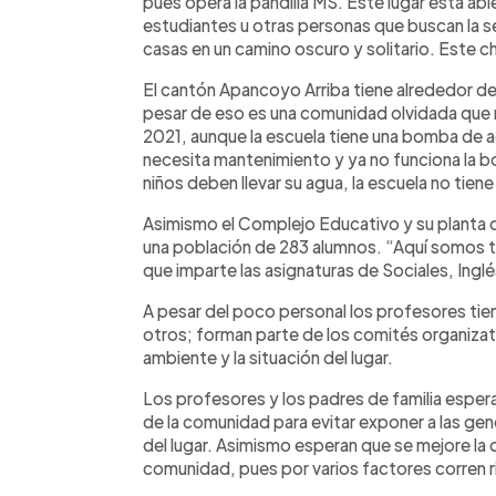
pues opera la pandilla MS. Este lugar está abi
estudiantes u otras personas que buscan la s
casas en un camino oscuro y solitario. Este c
El cantón Apancoyo Arriba tiene alrededor de 
pesar de eso es una comunidad olvidada que 
2021, aunque la escuela tiene una bomba de a
necesita mantenimiento y ya no funciona la b
niños deben llevar su agua, la escuela no tiene 
Asimismo el Complejo Educativo y su planta
una población de 283 alumnos. “Aquí somos 
que imparte las asignaturas de Sociales, Ingl
A pesar del poco personal los profesores tie
otros; forman parte de los comités organizat
ambiente y la situación del lugar.
Los profesores y los padres de familia esper
de la comunidad para evitar exponer a las gen
del lugar. Asimismo esperan que se mejore la 
comunidad, pues por varios factores corren r