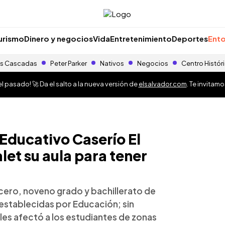
urismo
Dinero y negocios
Vida
Entretenimiento
Deportes
Ento
s Cascadas
Peter Parker
Nativos
Negocios
Centro Histór
 pasado! 🚀 Da el salto a la nueva versión de
elsalvador.com
. Te invitam
Educativo Caserío El
alet su aula para tener
cero, noveno grado y bachillerato de
establecidas por Educación; sin
 les afectó a los estudiantes de zonas