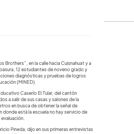
WhatsApp
Copiar link
s Brothers”, en la calle hacia Cuisnahuat y a
basura, 12 estudiantes de noveno grado y
luaciones diagnósticas y pruebas de logros
ducación (MINED).
ducativo Caserío El Tular, del cantón
s a salir de sus casas y salones de la
tros en busca de obtener la señal de
en donde está la escuela no hay servicio de
 evaluación.
icio Pineda, dijo en sus primeras entrevistas