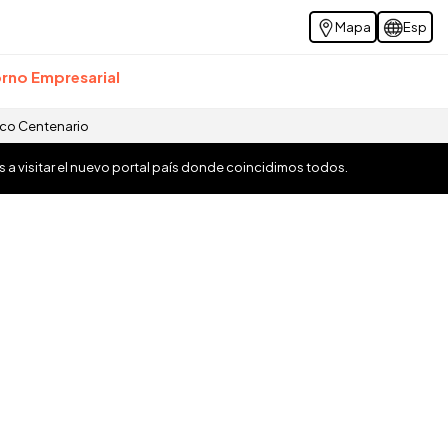
Mapa
Esp
rno Empresarial
ico Centenario
os a visitar el nuevo portal país donde coincidimos todos.