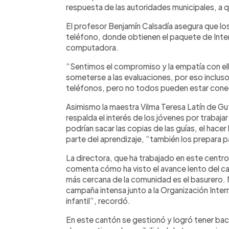
respuesta de las autoridades municipales, a q
El profesor Benjamín Calsadía asegura que los
teléfono, donde obtienen el paquete de Inter
computadora.
“Sentimos el compromiso y la empatía con el
someterse a las evaluaciones, por eso inclu
teléfonos, pero no todos pueden estar con
Asimismo la maestra Vilma Teresa Latín de Gu
respalda el interés de los jóvenes por trabaja
podrían sacar las copias de las guías, el hac
parte del aprendizaje, “también los prepara pa
La directora, que ha trabajado en este centr
comenta cómo ha visto el avance lento del c
más cercana de la comunidad es el basurero.
campaña intensa junto a la Organización Intern
infantil”, recordó.
En este cantón se gestionó y logró tener bach