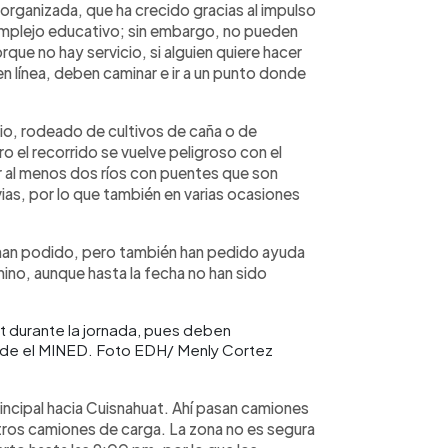
rganizada, que ha crecido gracias al impulso
omplejo educativo; sin embargo, no pueden
ue no hay servicio, si alguien quiere hacer
n línea, deben caminar e ir a un punto donde
ario, rodeado de cultivos de caña o de
o el recorrido se vuelve peligroso con el
r al menos dos ríos con puentes que son
ias, por lo que también en varias ocasiones
 han podido, pero también han pedido ayuda
mino, aunque hasta la fecha no han sido
t durante la jornada, pues deben
pide el MINED. Foto EDH/ Menly Cortez
rincipal hacia Cuisnahuat. Ahí pasan camiones
otros camiones de carga. La zona no es segura