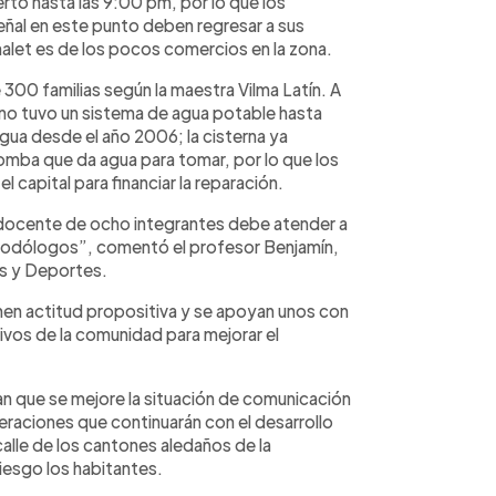
erto hasta las 9:00 pm, por lo que los
eñal en este punto deben regresar a sus
halet es de los pocos comercios en la zona.
300 familias según la maestra Vilma Latín. A
no tuvo un sistema de agua potable hasta
gua desde el año 2006; la cisterna ya
omba que da agua para tomar, por lo que los
el capital para financiar la reparación.
 docente de ocho integrantes debe atender a
todólogos”, comentó el profesor Benjamín,
és y Deportes.
nen actitud propositiva y se apoyan unos con
ivos de la comunidad para mejorar el
an que se mejore la situación de comunicación
eraciones que continuarán con el desarrollo
calle de los cantones aledaños de la
iesgo los habitantes.