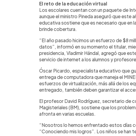
El reto de la educación virtual
Los escolares cuentan con un paquete de Inte
aunque el ministro Pineda aseguró que este a
educativa sostiene que es necesario que en l
brinde cobertura.
“El año pasado hicimos un esfuerzo de $8 mil
datos”, informó en su momento el titular, mien
presidencia, Vladimir Hándal, agregó que este
servicio de internet a los alumnos y profesore
Óscar Picardo, especialista educativo que gu
entrega de computadora que maneja el MINED,
esfuerzos de virtualización, más allá de los 
entregado, también deben garantizar el acces
El profesor David Rodríguez, secretario de c
Magisteriales (BM), sostiene que los problema
afronta en varias escuelas.
“Nosotros lo hemos enfrentado estos días co
“Conociendo mis logros”. Los niños se han teni