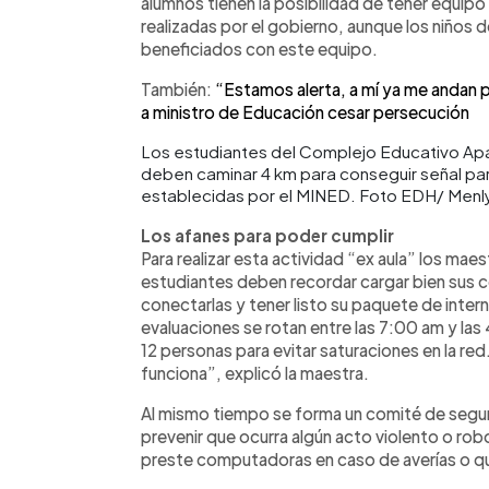
alumnos tienen la posibilidad de tener equipo
realizadas por el gobierno, aunque los niños 
beneficiados con este equipo.
También:
“Estamos alerta, a mí ya me andan 
a ministro de Educación cesar persecución
Los estudiantes del Complejo Educativo Ap
deben caminar 4 km para conseguir señal par
establecidas por el MINED. Foto EDH/ Menl
Los afanes para poder cumplir
Para realizar esta actividad “ex aula” los mae
estudiantes deben recordar cargar bien sus
conectarlas y tener listo su paquete de inter
evaluaciones se rotan entre las 7:00 am y l
12 personas para evitar saturaciones en la red.
funciona”, explicó la maestra.
Al mismo tiempo se forma un comité de segu
prevenir que ocurra algún acto violento o rob
preste computadoras en caso de averías o q