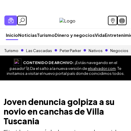
Inicio
Noticias
Turismo
Dinero y negocios
Vida
Entretenim
Turismo
Las Cascadas
Peter Parker
Nativos
Negocios
CONTENIDO DE ARCHIVO:
¡Estás navegando en el
pasado! 🚀 Da el salto a la nueva versión de
elsalvador.com
. Te
invitamos a visitar el nuevo portal país donde coincidimos todos.
Joven denuncia golpiza a su
novio en canchas de Villa
Tuscania