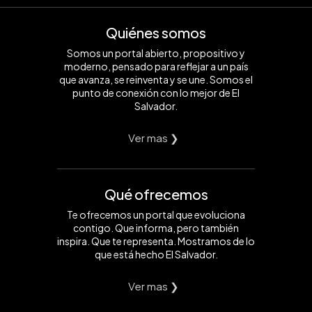
Quiénes somos
Somos un portal abierto, propositivo y
moderno, pensado para reflejar a un país
que avanza, se reinventa y se une. Somos el
punto de conexión con lo mejor de El
Salvador.
Ver mas ❯
Qué ofrecemos
Te ofrecemos un portal que evoluciona
contigo. Que informa, pero también
inspira. Que te representa. Mostramos de lo
que está hecho El Salvador.
Ver mas ❯