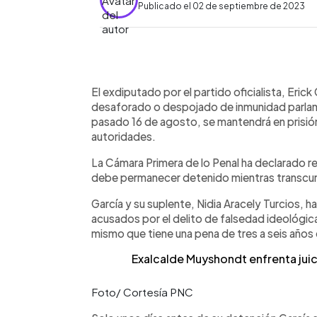
Publicado el 02 de septiembre de 2023
0:00
Facebook
Twitter
►
Escuchar artículo
El exdiputado por el partido oficialista, Eri
desaforado o despojado de inmunidad parlamen
pasado 16 de agosto, se mantendrá en prisión
autoridades.
La Cámara Primera de lo Penal ha declarado r
debe permanecer detenido mientras transcurre
García y su suplente, Nidia Aracely Turcios, 
acusados por el delito de falsedad ideológic
mismo que tiene una pena de tres a seis años 
Exalcalde Muyshondt enfrenta jui
Foto/ Cortesía PNC