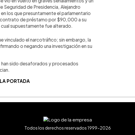
e vio en vuelto en graves señalamientos y un
e Seguridad de Presidencia, Alejandro
 en los que presuntamente el parlamentario
n contrato de préstamo por $90,000 a su
 el cual supuestamente fue alterado.
ue vinculado el narcotráfico; sin embargo, la
nfirmando o negando una investigación en su
os han sido desaforados y procesados
cian.
 LA PORTADA
Todos los derechos reservados 1999-2026