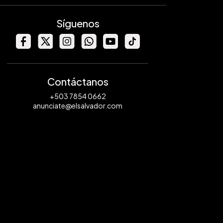
Síguenos
Contáctanos
+503 7854 0662
anunciate@elsalvador.com