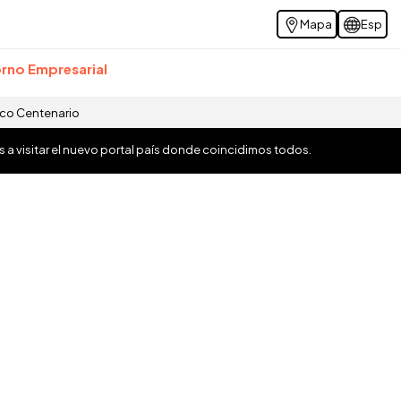
Mapa
Esp
rno Empresarial
ico Centenario
os a visitar el nuevo portal país donde coincidimos todos.