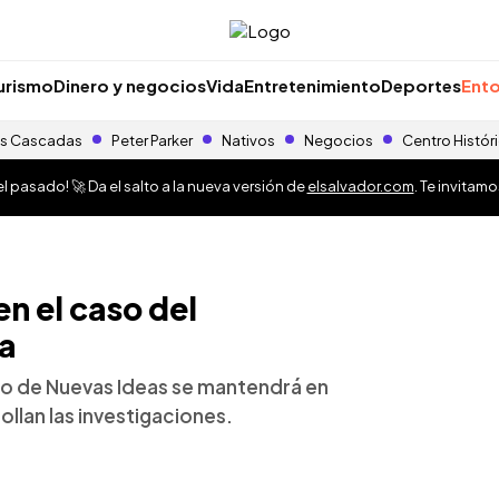
urismo
Dinero y negocios
Vida
Entretenimiento
Deportes
Ento
s Cascadas
Peter Parker
Nativos
Negocios
Centro Histór
 pasado! 🚀 Da el salto a la nueva versión de
elsalvador.com
. Te invitam
en el caso del
ía
rio de Nuevas Ideas se mantendrá en
ollan las investigaciones.