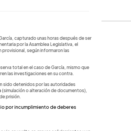
WhatsApp
Copiar link
ck García, capturado unas horas después de ser
taria por la Asamblea Legislativa, el
 provisional, según informaron las
eserva total en el caso de García, mismo que
n las investigaciones en su contra.
han sido detenidos por las autoridades
a (simulación o alteración de documentos),
de prisión.
cio por incumplimiento de deberes