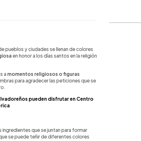
WhatsApp
Copiar link
 de pueblos y ciudades se llenan de colores
igiosa
en honor a los días santos en la religión
os a
momentos religiosos o figuras
fombras para agradecer las peticiones que se
ro.
salvadoreños pueden disfrutar en Centro
rica
 ingredientes que se juntan para formar
que se puede teñir de diferentes colores