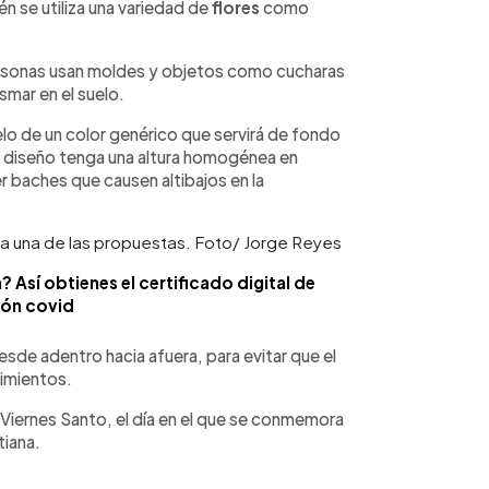
 se utiliza una variedad de
flores
como
personas usan moldes y objetos como cucharas
smar en el suelo.
lo de un color genérico que servirá de fondo
 el diseño tenga una altura homogénea en
r baches que causen altibajos en la
da una de las propuestas. Foto/ Jorge Reyes
 Así obtienes el certificado digital de
ón covid
sde adentro hacia afuera, para evitar que el
imientos.
l Viernes Santo, el día en el que se conmemora
tiana.