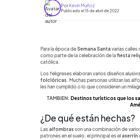
Por
Kevin Muñoz
Publicado el 15 de abril de 2022
0:00
Facebook
Twitter
►
Escuchar artículo
Para la época de
Semana Santa
varias calles
como parte de la celebración de la
fiesta rel
católica.
Los feligreses elaboran varios diseños alusiv
folclóricas
. Muchas personas utilizan las al
les han cumplido o lo que consideren un milag
TAMBIEN:
Destinos turísticos que los 
Amé
¿De qué están hechas?
Las
alfombras
son una combinación de varios
patrones en el suelo, el principal es el
aserrín