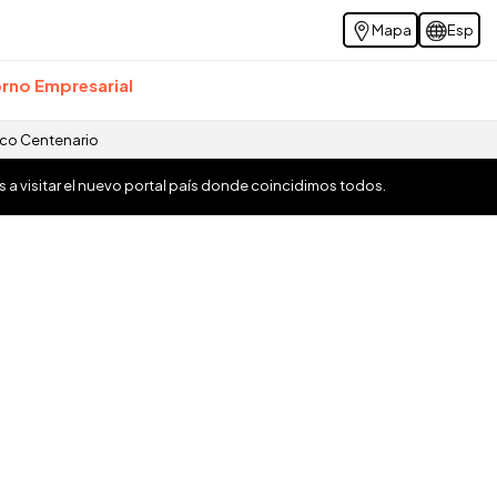
Mapa
Esp
rno Empresarial
ico Centenario
os a visitar el nuevo portal país donde coincidimos todos.