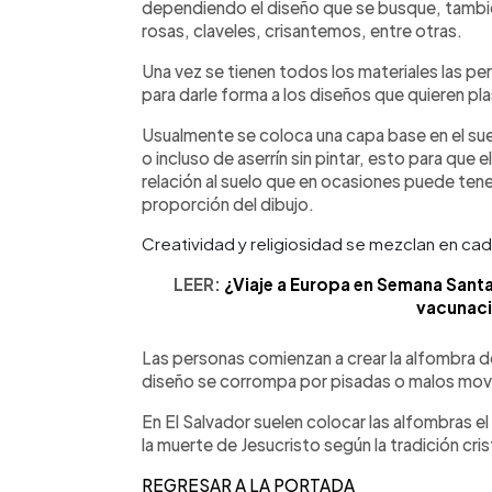
dependiendo el diseño que se busque, también
rosas, claveles, crisantemos, entre otras.
Una vez se tienen todos los materiales las 
para darle forma a los diseños que quieren pla
Usualmente se coloca una capa base en el sue
o incluso de aserrín sin pintar, esto para que
relación al suelo que en ocasiones puede tene
proporción del dibujo.
Creatividad y religiosidad se mezclan en ca
LEER:
¿Viaje a Europa en Semana Santa?
vacunaci
Las personas comienzan a crear la alfombra de
diseño se corrompa por pisadas o malos mov
En El Salvador suelen colocar las alfombras e
la muerte de Jesucristo según la tradición cris
REGRESAR A LA PORTADA