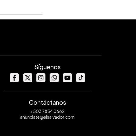
Síguenos
Contáctanos
+503 7854 0662
anunciate@elsalvador.com