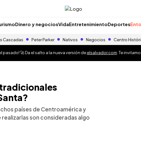
urismo
Dinero y negocios
Vida
Entretenimiento
Deportes
Ento
s Cascadas
Peter Parker
Nativos
Negocios
Centro Histór
 pasado! 🚀 Da el salto a la nueva versión de
elsalvador.com
. Te invitam
tradicionales
Santa?
uchos países de Centroamérica y
 realizarlas son consideradas algo