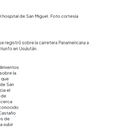
 hospital de San Miguel. Foto cortesía
 registró sobre la carretera Panamericana a
Triunfo en Usulután.
imientos
sobre la
a que
de San
cia el
 de
 cerca
 conocido
Castaño
es de
a subir