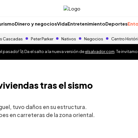
urismo
Dinero y negocios
Vida
Entretenimiento
Deportes
Ento
s Cascadas
Peter Parker
Nativos
Negocios
Centro Histór
 pasado! 🚀 Da el salto a la nueva versión de
elsalvador.com
. Te invitam
iviendas tras el sismo
iguel, tuvo daños en su estructura.
es en carreteras de la zona oriental.