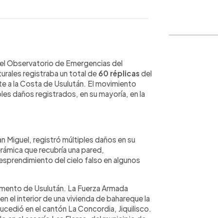
WhatsApp
Copiar link
o, el Observatorio de Emergencias del
rales registraba un total de
60 réplicas
del
te a la Costa de Usulután. El movimiento
les daños registrados, en su mayoría, en la
an Miguel, registró múltiples daños en su
rámica que recubría una pared,
esprendimiento del cielo falso en algunos
tamento de Usulután. La Fuerza Armada
 el interior de una vivienda de bahareque la
ucedió en el cantón La Concordia, Jiquilisco.