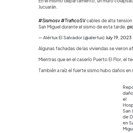
En el mismo departamento, un muro colapsado 
Jucuarán.
#Sismosv
#TraficoSV
cables de alta tension
San Miguel durante el sismo de esta tarde.
pi
— Alértux El Salvador (@alertux)
July 19, 2023
Algunas fachadas de las viviendas se vieron 
Mientras que en el caserío Puerto El Flor, el 
También a raíz el fuerte sismo hubo daños e
Repo
daño
el
Hosp
San 
de D
en S
Migu