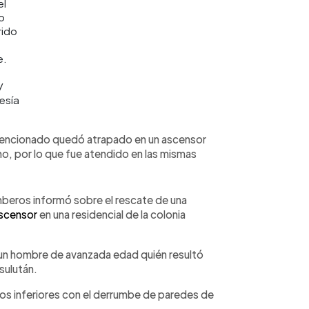
el
o
rido
e.
/
esía
mencionado quedó atrapado en un ascensor
mo, por lo que fue atendido en las mismas
beros informó sobre el rescate de una
ascensor
en una residencial de la colonia
 un hombre de avanzada edad quién resultó
sulután.
os inferiores con el derrumbe de paredes de