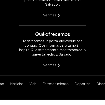
Salvador.
Ver mas ❯
Qué ofrecemos
Te ofrecemos un portal que evoluciona
contigo. Que informa, pero también
inspira. Que te representa. Mostramos de lo
que está hecho El Salvador.
Ver mas ❯
smo
Noticias
Vida
Entretenimiento
Deportes
Dine