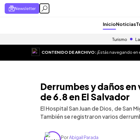
Newsletter
Inicio
Noticias
T
Turismo
La
CONTENIDO DE ARCHIVO:
¡Estás navegando en el
Derrumbes y daños en v
de 6.8 en El Salvador
El Hospital San Juan de Dios, de San M
También se registraron varios derrumb
Por
Abigail Parada