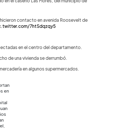
en el caserío Las Flores, del municipio de
 hicieron contacto en avenida Roosevelt de
c.twitter.com/7htSdqzqy5
afectadas en el centro del departamento.
techo de una vivienda se derrumbó.
n mercadería en algunos supermercados.
rtan
s en
ital
Juan
ios
an
el,