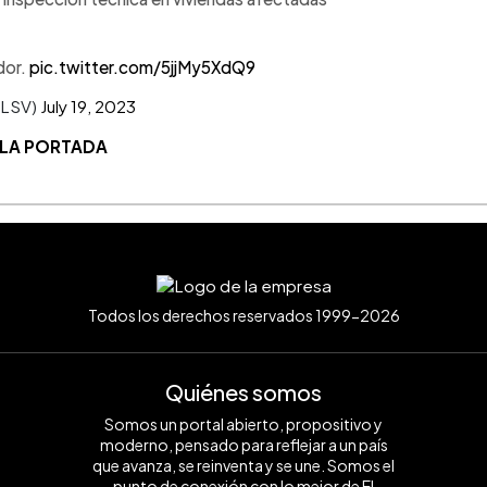
dor.
pic.twitter.com/5jjMy5XdQ9
ILSV)
July 19, 2023
 LA PORTADA
Todos los derechos reservados 1999-2026
Quiénes somos
Somos un portal abierto, propositivo y
moderno, pensado para reflejar a un país
que avanza, se reinventa y se une. Somos el
punto de conexión con lo mejor de El