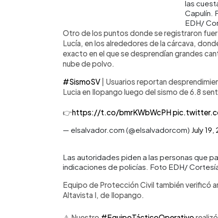
las cuest
Capulín. 
EDH/ Cor
Otro de los puntos donde se registraron fue
Lucía, en los alrededores de la cárcava, don
exacto en el que se desprendían grandes cant
nube de polvo.
#SismoSV
| Usuarios reportan desprendimient
Lucia en Ilopango luego del sismo de 6.8 senti
👉
https://t.co/bmrKWbWcPH
pic.twitter
— elsalvador.com (@elsalvadorcom)
July 19,
Las autoridades piden a las personas que pas
indicaciones de policías. Foto EDH/ Cortes
Equipo de Protección Civil también verificó a
Altavista I, de Ilopango.
⚠️ Nuestro
#EquipoTácticoOperativo
realiz