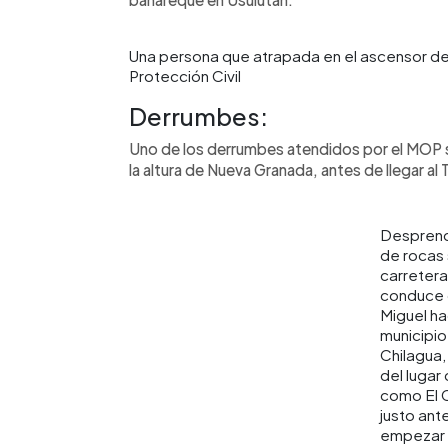
Una persona que atrapada en el ascensor del
Protección Civil
Derrumbes:
Uno de los derrumbes atendidos por el MOP se
la altura de Nueva Granada, antes de llegar al 
Desprend
de rocas 
carreter
conduce 
Miguel ha
municipio
Chilagua,
del lugar
como El 
justo ant
empezar 