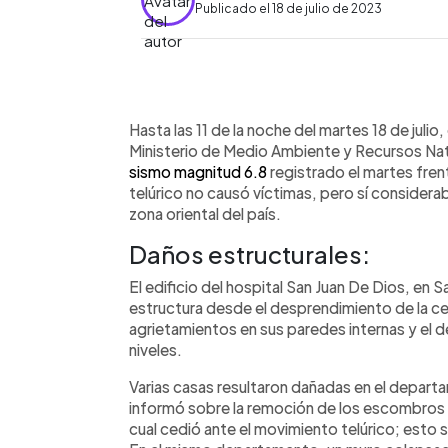
Publicado el 18 de julio de 2023
0:00
Facebook
Twitter
►
Escuchar artículo
Hasta las 11 de la noche del martes 18 de juli
Ministerio de Medio Ambiente y Recursos Natu
sismo magnitud 6.8
registrado el martes fren
telúrico no causó víctimas, pero sí considerab
zona oriental del país.
Daños estructurales:
El edificio del hospital San Juan De Dios, en S
estructura desde el desprendimiento de la ce
agrietamientos en sus paredes internas y el d
niveles.
Varias casas resultaron dañadas en el depar
informó sobre la remoción de los escombros en
cual cedió ante el movimiento telúrico; esto s