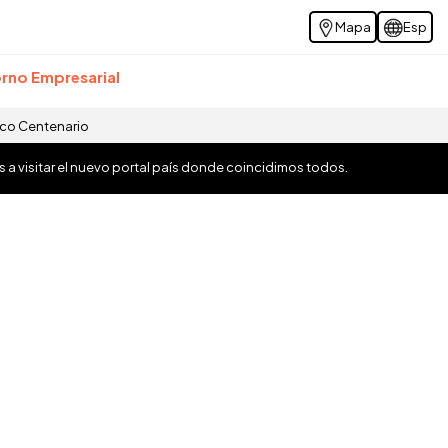
Mapa
Esp
rno Empresarial
ico Centenario
os a visitar el nuevo portal país donde coincidimos todos.