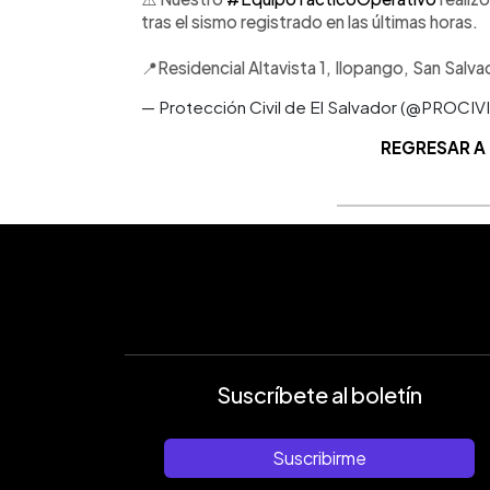
tras el sismo registrado en las últimas horas.
📍Residencial Altavista 1, Ilopango, San Salva
— Protección Civil de El Salvador (@PROCIV
REGRESAR A
Suscríbete al boletín
Suscribirme