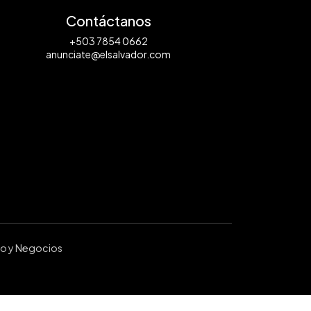
Contáctanos
+503 7854 0662
anunciate@elsalvador.com
ro y Negocios