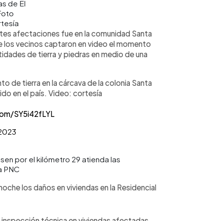
as de El
Foto
tesía
rtes afectaciones fue en la comunidad Santa
de los vecinos captaron en video el momento
idades de tierra y piedras en medio de una
o de tierra en la cárcava de la colonia Santa
do en el país. Video: cortesía
.com/SY5i42fLYL
 2023
en por el kilómetro 29 atienda las
ía PNC
noche los daños en viviendas en la Residencial
ó inspección técnica en viviendas afectadas