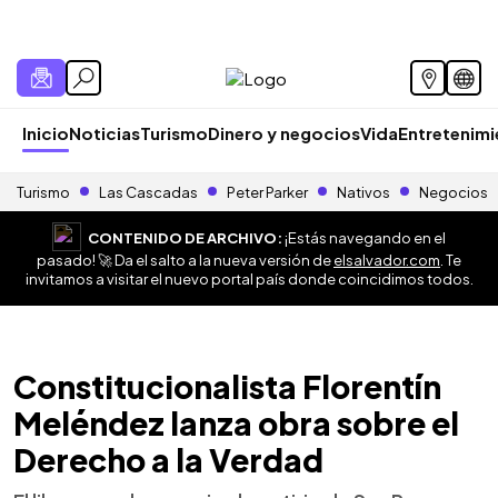
Inicio
Noticias
Turismo
Dinero y negocios
Vida
Entretenim
Turismo
Las Cascadas
Peter Parker
Nativos
Negocios
CONTENIDO DE ARCHIVO:
¡Estás navegando en el
pasado! 🚀 Da el salto a la nueva versión de
elsalvador.com
. Te
invitamos a visitar el nuevo portal país donde coincidimos todos.
Constitucionalista Florentín
Meléndez lanza obra sobre el
Derecho a la Verdad