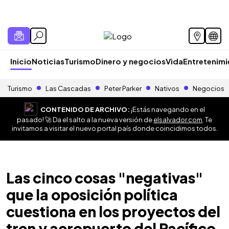
Inicio
Noticias
Turismo
Dinero y negocios
Vida
Entretenim
Turismo
Las Cascadas
Peter Parker
Nativos
Negocios
CONTENIDO DE ARCHIVO:
¡Estás navegando en el
pasado! 🚀 Da el salto a la nueva versión de
elsalvador.com
. Te
invitamos a visitar el nuevo portal país donde coincidimos todos.
Las cinco cosas "negativas"
que la oposición política
cuestiona en los proyectos del
tren y aeropuerto del Pacífico