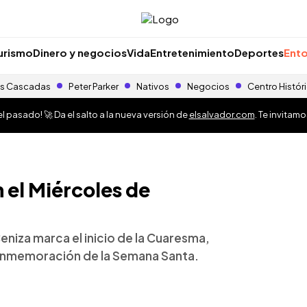
urismo
Dinero y negocios
Vida
Entretenimiento
Deportes
Ento
s Cascadas
Peter Parker
Nativos
Negocios
Centro Histór
 pasado! 🚀 Da el salto a la nueva versión de
elsalvador.com
. Te invitam
el Miércoles de
 Ceniza marca el inicio de la Cuaresma,
conmemoración de la Semana Santa.