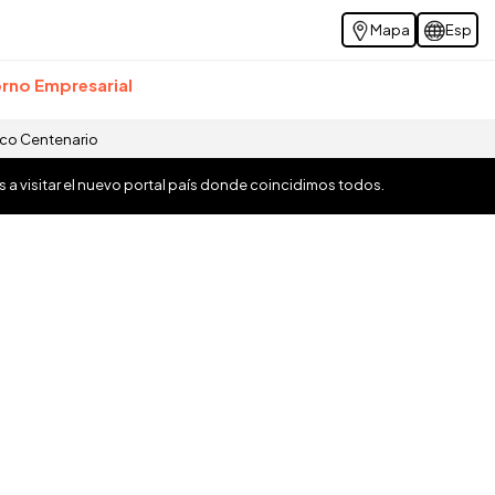
Mapa
Esp
rno Empresarial
ico Centenario
os a visitar el nuevo portal país donde coincidimos todos.