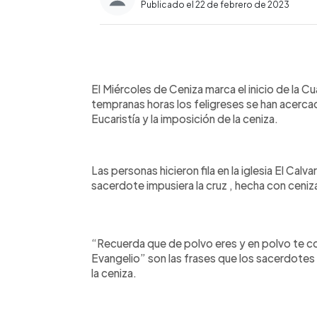
Publicado el 22 de febrero de 2023
0:00
Facebook
Twitter
►
Escuchar artículo
El Miércoles de Ceniza marca el inicio de la C
tempranas horas los feligreses se han acercad
Eucaristía y la imposición de la ceniza.
Las personas hicieron fila en la iglesia El Calv
sacerdote impusiera la cruz , hecha con ceniza
“Recuerda que de polvo eres y en polvo te co
Evangelio” son las frases que los sacerdote
la ceniza.