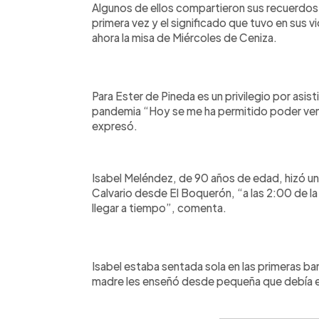
Algunos de ellos compartieron sus recuerdos 
primera vez y el significado que tuvo en sus v
ahora la misa de Miércoles de Ceniza.
Para Ester de Pineda es un privilegio por asist
pandemia “Hoy se me ha permitido poder veni
expresó.
Isabel Meléndez, de 90 años de edad, hizó un g
Calvario desde El Boquerón, “a las 2:00 de l
llegar a tiempo”, comenta.
Isabel estaba sentada sola en las primeras ban
madre les enseñó desde pequeña que debía es