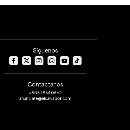
Síguenos
Contáctanos
+503 7854 0662
anunciate@elsalvador.com