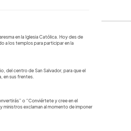
WhatsApp
Copiar link
uaresma en la Iglesia Católica. Hoy des de
o a los templos para participar en la
ario, del centro de San Salvador, para que el
, en sus frentes.
nvertirás” o “Conviértete y cree en el
s y ministros exclaman al momento de imponer