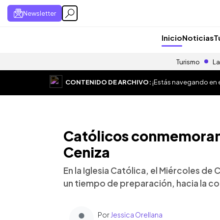
Newsletter
Inicio
Noticias
T
Turismo
La
CONTENIDO DE ARCHIVO:
¡Estás navegando en el
Católicos conmemoran 
Ceniza
En la Iglesia Católica, el Miércoles de
un tiempo de preparación, hacia la 
Por
Jessica Orellana