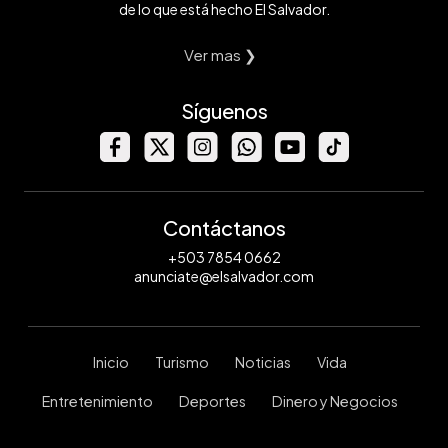
de lo que está hecho El Salvador.
Ver mas ❯
Síguenos
Contáctanos
+503 7854 0662
anunciate@elsalvador.com
Inicio
Turismo
Noticias
Vida
Entretenimiento
Deportes
Dinero y Negocios