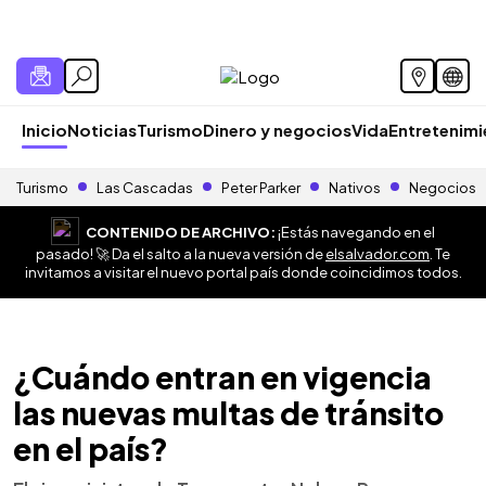
Inicio
Noticias
Turismo
Dinero y negocios
Vida
Entretenim
Turismo
Las Cascadas
Peter Parker
Nativos
Negocios
CONTENIDO DE ARCHIVO:
¡Estás navegando en el
pasado! 🚀 Da el salto a la nueva versión de
elsalvador.com
. Te
invitamos a visitar el nuevo portal país donde coincidimos todos.
¿Cuándo entran en vigencia
las nuevas multas de tránsito
en el país?