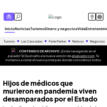
Inicio
Noticias
Turismo
Dinero y negocios
Vida
Entretenim
Turismo
Las Cascadas
Peter Parker
Nativos
Negocios
CONTENIDO DE ARCHIVO:
¡Estás navegando en el
pasado! 🚀 Da el salto a la nueva versión de
elsalvador.com
. Te
invitamos a visitar el nuevo portal país donde coincidimos todos.
Hijos de médicos que
murieron en pandemia viven
desamparados por el Estado