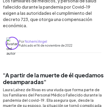
Los familiares de médicos, y personal de salud
fallecido durante la pandemia por Covid-19
exigen a las autoridades el cumplimiento del
decreto 723, que otorga una compensación
económica.
Por
Nohemí Angel
Publicado el 16 de noviembre de 2022
0:00
►
"A partir de la muerte de él quedamos
Escuchar artículo
desamparadas"
Laura Laínez de Rivas es una viuda que forma parte de
los Familiares del Personal Médico Fallecido durante la
pandemia del covid-19. Ella asegura que, desde la
muerte de su esposo, la situación se tornó complicada