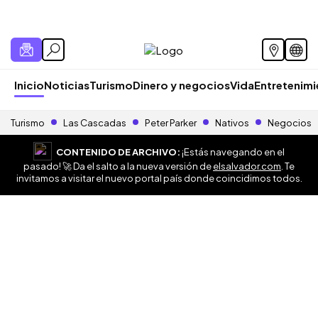
Inicio
Noticias
Turismo
Dinero y negocios
Vida
Entretenim
Turismo
Las Cascadas
Peter Parker
Nativos
Negocios
CONTENIDO DE ARCHIVO:
¡Estás navegando en el
pasado! 🚀 Da el salto a la nueva versión de
elsalvador.com
. Te
invitamos a visitar el nuevo portal país donde coincidimos todos.