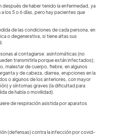
n después de haber tenido la enfermedad, ya
a los 5 o 6 días, pero hay pacientes que
edida de las condiciones de cada persona, en
a o degenerativa, si tiene altas sus
d.
sonas al contagiarse: asintomáticas (no
ueden transmitirla porque están infectados);
o, malestar de cuerpo, fiebre, en algunos
rganta y de cabeza, diarrea, erupciones en la
odos o algunos de los anteriores, con mayor
ón) y síntomas graves (la dificultad para
ida de habla o movilidad).
iere de respiración asistida por aparatos
ción (defensas) contra la infección por covid-