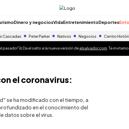
urismo
Dinero y negocios
Vida
Entretenimiento
Deportes
Ento
s Cascadas
Peter Parker
Nativos
Negocios
Centro Histór
 pasado! 🚀 Da el salto a la nueva versión de
elsalvador.com
. Te invitam
on el coronavirus:
d" se ha modificado con el tiempo, a
rofundizado en el conocimiento del
datos sobre el virus.