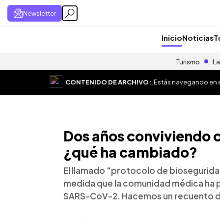
Newsletter
Inicio
Noticias
T
Turismo
La
CONTENIDO DE ARCHIVO:
¡Estás navegando en el
Dos años conviviendo c
¿qué ha cambiado?
El llamado "protocolo de biosegurida
medida que la comunidad médica ha p
SARS-CoV-2. Hacemos un recuento de 