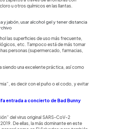
oro u otros químicos en las llantas.
y jabón, usar alcohol gel y tener distancia
rchivo
ohol las superficies de uso más frecuente,
nológicos, etc. Tampoco está de más tomar
uchas personas (supermercado, farmacias,
a siendo una excelente práctica, así como
a”, es decir con el puño o el codo, y evitar
ifa entrada a concierto de Bad Bunny
ión” del virus original SARS-CoV-2
2019. De ellas, la más dominante en este