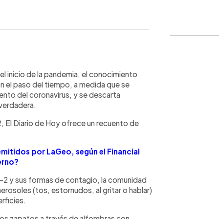
WhatsApp
Copiar link
l inicio de la pandemia, el conocimiento
n el paso del tiempo, a medida que se
nto del coronavirus, y se descarta
verdadera.
, El Diario de Hoy ofrece un recuento de
emitidos por LaGeo, según el Financial
erno?
2 y sus formas de contagio, la comunidad
rosoles (tos, estornudos, al gritar o hablar)
rficies.
e los zapatos a través de alfombras con