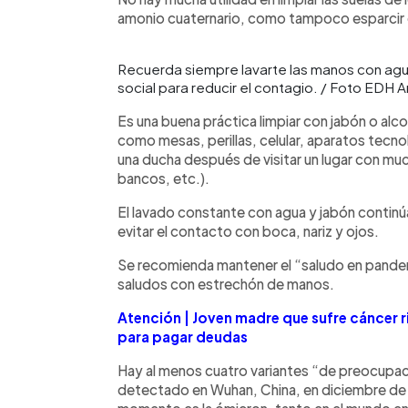
amonio cuaternario, como tampoco esparcir cl
Recuerda siempre lavarte las manos con agua 
social para reducir el contagio. / Foto EDH A
Es una buena práctica limpiar con jabón o alc
como mesas, perillas, celular, aparatos tec
una ducha después de visitar un lugar con m
bancos, etc.).
El lavado constante con agua y jabón continú
evitar el contacto con boca, nariz y ojos.
Se recomienda mantener el “saludo en pandemi
saludos con estrechón de manos.
Atención | Joven madre que sufre cáncer r
para pagar deudas
Hay al menos cuatro variantes “de preocupac
detectado en Wuhan, China, en diciembre de 