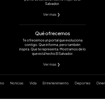
Salvador.
Ver mas ❯
Qué ofrecemos
Te ofrecemos un portal que evoluciona
contigo. Que informa, pero también
inspira. Que te representa. Mostramos de lo
que está hecho El Salvador.
Ver mas ❯
smo
Noticias
Vida
Entretenimiento
Deportes
Dine