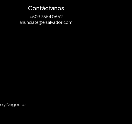
Contáctanos
+503 7854 0662
anunciate@elsalvador.com
ro y Negocios