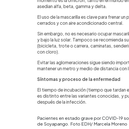
momento es la ómicron, tanto en el mundo en
asedian alfa, beta, gamma y delta.
El uso de la mascarilla es clave para frenar 
cerrados y con aire acondicionado central.
Sin embargo, no es necesario ocupar mascarill
y bajo la luz solar. Tampoco se recomienda su 
(bicicleta, trote o carrera, caminatas, sender
con cloro).
Evitar las aglomeraciones sigue siendo impor
mantener un metro y medio de distancia con 
Síntomas y proceso de la enfermedad
El tiempo de incubación (tiempo que tardan 
es distinto entre las variantes conocidas, y pu
después de la infección.
Pacientes en estado grave por COVID-19 so
de Soyapango. Foto EDH/ Marcela Moreno