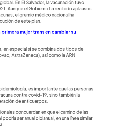
l global. En El Salvador, la vacunación tuvo
21. Aunque el Gobierno ha recibido aplausos
vacunas, el gremio médico nacional ha
ecución de este plan.
a primera mujer trans en cambiar su
, en especial si se combina dos tipos de
novac, AstraZeneca), así como la ARN
pidemiología, es importante que las personas
vacuna contra covid-19, sino también la
neración de anticuerpos.
ionales concuerdan en que el camino de las
podría ser anual o bianual, en una línea similar
a.