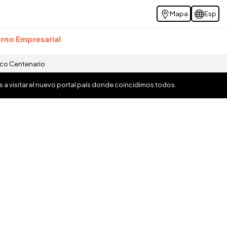
Mapa
Esp
rno Empresarial
ico Centenario
os a visitar el nuevo portal país donde coincidimos todos.