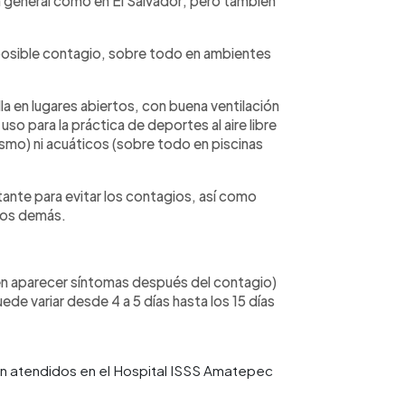
 general como en El Salvador; pero también
un posible contagio, sobre todo en ambientes
a en lugares abiertos, con buena ventilación
uso para la práctica de deportes al aire libre
ismo) ni acuáticos (sobre todo en piscinas
tante para evitar los contagios, así como
los demás.
en aparecer síntomas después del contagio)
ede variar desde 4 a 5 días hasta los 15 días
n atendidos en el Hospital ISSS Amatepec