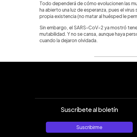
Todo dependerá de cómo evolucionen las muta
ha abierto una luz de esperanza, pues el virus
propia existencia (no matar al huésped le perm
Sin embargo, el SARS-CoV-2 ya mostró tener
mutabilidad. Y no se cansa, aunque haya pers
cuando la dejaron olvidada.
Suscríbete al boletín
Suscribirme