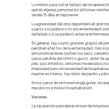
Lo mismo pasa con el tiempo de recuperació
que en algunas personas los síntomas remiten 
tardan 15 días en reponerse.
La agresividad del virus dependerá en gran m
cuanto a si padece o no una enfermedad crónic
defensas o si ya padeció antes la enfermeda
En general, hay cuatro grandes grupos de per
perciben efectos de la enfermedad, mas sí p
sintomáticas leves (sufren tos seca, cansanci
casos pérdida del olfato o gusto, dolor de ga
piel, ojos irritados); síntomas moderados (t
intensidad pero sin necesidad de hospitalizaci
respirar es intensa, hay dolor de pecho y pérd
En los casos de sintomatología grave, se requ
mecánicos e incluso hospitalización.
Vacunas
La vacunación para elevar el nivel de inmuniza