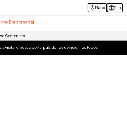
Mapa
Esp
rno Empresarial
ico Centenario
os a visitar el nuevo portal país donde coincidimos todos.