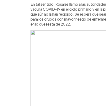
En tal sentido, Rosales llamó a las autoridade
vacuna COVID-19 en el ciclo primario y en la 
que aún no la han recibido. Se espera que sea
para los grupos con mayor riesgo de enferme
en lo que resta de 2022.