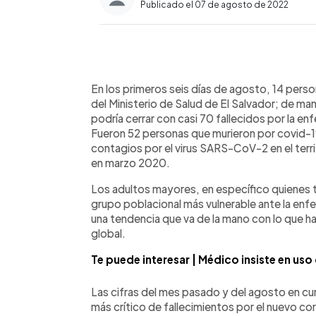
Publicado el 07 de agosto de 2022
0:00
Facebook
Twitter
►
Escuchar artículo
En los primeros seis días de agosto, 14 pers
del Ministerio de Salud de El Salvador; de ma
podría cerrar con casi 70 fallecidos por la e
Fueron 52 personas que murieron por covid-19 e
contagios por el virus SARS-CoV-2 en el terri
en marzo 2020.
Los adultos mayores, en específico quienes ti
grupo poblacional más vulnerable ante la enf
una tendencia que va de la mano con lo que ha
global.
Te puede interesar | Médico insiste en uso
Las cifras del mes pasado y del agosto en c
más crítico de fallecimientos por el nuevo co