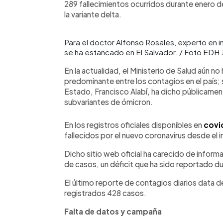
289 fallecimientos ocurridos durante enero de
la variante delta.
Para el doctor Alfonso Rosales, experto en i
se ha estancado en El Salvador. / Foto EDH
En la actualidad, el Ministerio de Salud aún no
predominante entre los contagios en el país; s
Estado, Francisco Alabí, ha dicho públicamen
subvariantes de ómicron.
En los registros oficiales disponibles en
covi
fallecidos por el nuevo coronavirus desde el i
Dicho sitio web oficial ha carecido de infor
de casos, un déficit que ha sido reportado d
El último reporte de contagios diarios data d
registrados 428 casos.
Falta de datos y campaña