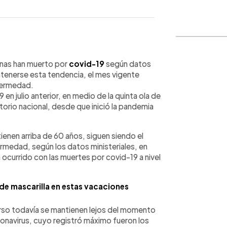
WhatsApp
Copiar link
onas han muerto por
covid-19
según datos
ntenerse esta tendencia, el mes vigente
nfermedad.
n julio anterior, en medio de la quinta ola de
torio nacional, desde que inició la pandemia
enen arriba de 60 años, siguen siendo el
ermedad, según los datos ministeriales, en
 ocurrido con las muertes por covid-19 a nivel
 de mascarilla en estas vacaciones
urso todavía se mantienen lejos del momento
ronavirus, cuyo registró máximo fueron los