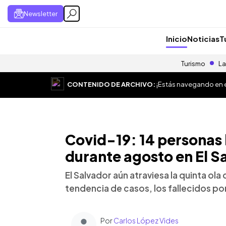
Newsletter
Inicio
Noticias
T
Turismo
La
CONTENIDO DE ARCHIVO:
¡Estás navegando en el
Covid-19: 14 personas 
durante agosto en El S
El Salvador aún atraviesa la quinta ola 
tendencia de casos, los fallecidos por
Por
Carlos López Vides