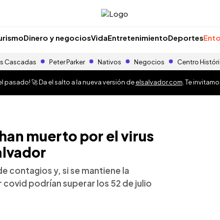
urismo
Dinero y negocios
Vida
Entretenimiento
Deportes
Ento
s Cascadas
Peter Parker
Nativos
Negocios
Centro Histór
 pasado! 🚀 Da el salto a la nueva versión de
elsalvador.com
. Te invitam
han muerto por el virus
alvador
de contagios y, si se mantiene la
 covid podrían superar los 52 de julio