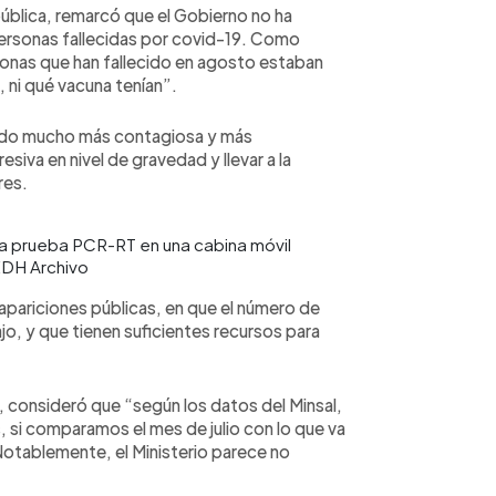
ública, remarcó que el Gobierno no ha
ersonas fallecidas por covid-19. Como
sonas que han fallecido en agosto estaban
 ni qué vacuna tenían”.
 sido mucho más contagiosa y más
iva en nivel de gravedad y llevar a la
res.
a prueba PCR-RT en una cabina móvil
 EDH Archivo
s apariciones públicas, en que el número de
o, y que tienen suficientes recursos para
, consideró que “según los datos del Minsal,
s, si comparamos el mes de julio con lo que va
Notablemente, el Ministerio parece no