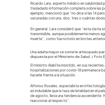
Ricardo Lara, experto médico en salubridad p
trasladado información completa sobre las p
ejemplo, mencionó que “no dice si las 14 per
vacunadas con una, dos, tres o cuántas dosis,
En general, Lara consideró que “esta ola ha
transmisible, aunque posiblemente menos agres
muerte”, como fue notorio en brotes anterio
Una adulta mayor se somete al hisopado par
dispuesta por el Ministerio de Salud. / Foto
El ministro Alabí ha insistido, en sus reciente
hospitalizaciones por covid-18 permanece baj
hacerle frente a la situación.
Alfonso Rosales, especialista en infectología
es indudable que la tasa de letalidad en el paí
de agosto, lleva una tendencia ascendente. 
reaccionar al respecto”.