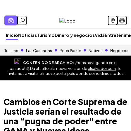
Inicio
Noticias
Turismo
Dinero y negocios
Vida
Entretenim
Turismo
Las Cascadas
Peter Parker
Nativos
Negocios
CONTENIDO DE ARCHIVO:
¡Estás navegando en el
pasado! 🚀 Da el salto a la nueva versión de
elsalvador.com
. Te
invitamos a visitar el nuevo portal país donde coincidimos todos.
Cambios en Corte Suprema de
Justicia serían el resultado de
una “pugna de poder" entre
GANA y Nuevas Ideas